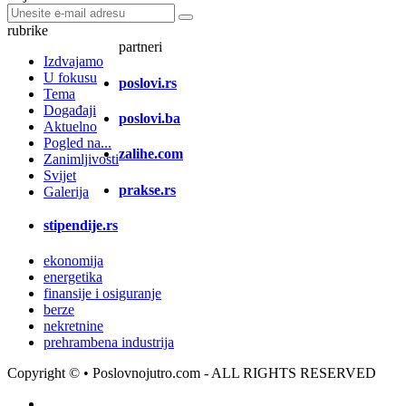
rubrike
partneri
Izdvajamo
U fokusu
poslovi.rs
Tema
Događaji
poslovi.ba
Aktuelno
Pogled na...
zalihe.com
Zanimljivosti
Svijet
prakse.rs
Galerija
stipendije.rs
ekonomija
energetika
finansije i osiguranje
berze
nekretnine
prehrambena industrija
Copyright ©
• Poslovnojutro.com - ALL RIGHTS RESERVED