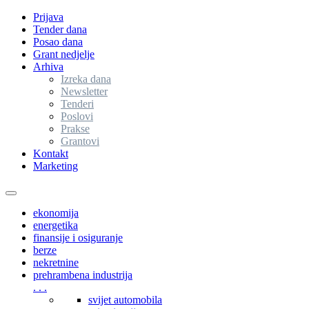
Prijava
Tender dana
Posao dana
Grant nedjelje
Arhiva
Izreka dana
Newsletter
Tenderi
Poslovi
Prakse
Grantovi
Kontakt
Marketing
Toggle
navigation
ekonomija
energetika
finansije i osiguranje
berze
nekretnine
prehrambena industrija
. . .
svijet automobila