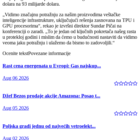
dolara na 93 milijarde dolara.
„Vidimo značajnu potražnju za našim proizvodima veštačke
inteligencije infrastrukture, uključujući rešenja zasnovana na TPU i
GPU procesorima“, rekao je izvršni direktor Sundar Pičai na
konferenciji o zaradi. „To je jedan od ključnih pokretača našeg rasta
u protekloj godini i mislim da ćemo u budućnosti nastaviti da vidimo
veoma jaku potražnju i ulažemo da bismo to zadovoljili.“
Ocenite tekst
Povezane informacije
Rast cena energenata u Evropi: Gas najskup...
Aug 06 2026
Džef Bezos prodaje akcije Amazona: Posao t...
Aug 05 2026
Poljska gradi jednu od najvećih vetroelekt...
Aug 02 2026