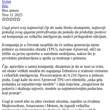
Svijet
Blic
Bez autora
Nov 11 2025
Gugl pravi svoj najmoćniji čip do sada široko dostupnim, najnoviji
pokušaj ovog giganta pretraživanja da pokuša da pridobije poslove
od kompanija za veštačku inteligenciju nudeći prilagođeni silicijum.
Kompanija je u četvrtak saopštila da će sedma generacija njene
jedinice za tenzorsku obradu (TPU), nazvane Ajronvud, stići na
tržište za javnu upotrebu u narednim nedeljama, nakon što je
prvobitno predstavljena u aprilu za testiranje i primenu.
Čip. apravljen u samoj kompaniji, dizajniran je da se nosi sa svim,
od obuke velikih modela do napajanja četbotova u realnom vremenu
i veštačkih inteligencija. Povezivanjem do 9.216 čipova u jednom
podu, Gugl kaže da novi Ajronvud TPU-ovi eliminišu „uska grla
podataka za najzahtevnije modele“ i daju kupcima „mogućnost da
pokreću i skaliraju najveće, modele sa najintenzivnijim podacima
koji postoje“.
Gugl je usred trke sa ultra visokim ulozima, zajedno sa rivalima
Majkrosoftom, Amazonom i Metom, da izgradi veštačku