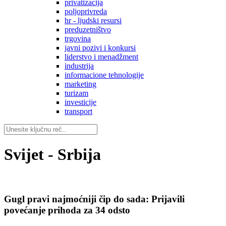
privatizacija
poljoprivreda
hr - ljudski resursi
preduzetništvo
trgovina
javni pozivi i konkursi
liderstvo i menadžment
industrija
informacione tehnologije
marketing
turizam
investicije
transport
Svijet - Srbija
Gugl pravi najmoćniji čip do sada: Prijavili
povećanje prihoda za 34 odsto