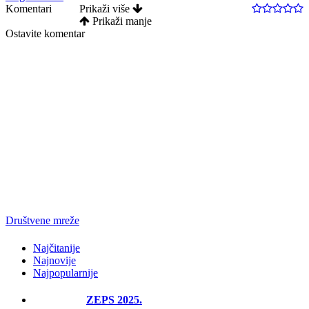
Komentari
Prikaži više
Prikaži manje
Ostavite komentar
Društvene mreže
Najčitanije
Najnovije
Najpopularnije
ZEPS 2025.