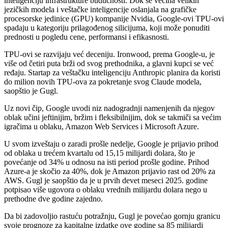
inteligenciju infrastrukture budućnosti. Dok se većina velikih
jezičkih modela i veštačke inteligencije oslanjala na grafičke
procesorske jedinice (GPU) kompanije Nvidia, Google-ovi TPU-ovi
spadaju u kategoriju prilagođenog silicijuma, koji može ponuditi
prednosti u pogledu cene, performansi i efikasnosti.
TPU-ovi se razvijaju već deceniju. Ironwood, prema Google-u, je
više od četiri puta brži od svog prethodnika, a glavni kupci se već
ređaju. Startap za veštačku inteligenciju Anthropic planira da koristi
do milion novih TPU-ova za pokretanje svog Claude modela,
saopštio je Gugl.
Uz novi čip, Google uvodi niz nadogradnji namenjenih da njegov
oblak učini jeftinijim, bržim i fleksibilnijim, dok se takmiči sa većim
igračima u oblaku, Amazon Web Services i Microsoft Azure.
U svom izveštaju o zaradi prošle nedelje, Google je prijavio prihod
od oblaka u trećem kvartalu od 15,15 milijardi dolara, što je
povećanje od 34% u odnosu na isti period prošle godine. Prihod
Azure-a je skočio za 40%, dok je Amazon prijavio rast od 20% za
AWS. Gugl je saopštio da je u prvih devet meseci 2025. godine
potpisao više ugovora o oblaku vrednih milijardu dolara nego u
prethodne dve godine zajedno.
Da bi zadovoljio rastuću potražnju, Gugl je povećao gornju granicu
svoje prognoze za kapitalne izdatke ove godine sa 85 milijardi