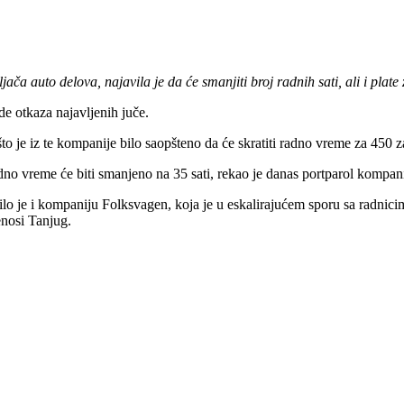
a auto delova, najavila je da će smanjiti broj radnih sati, ali i plat
de otkaza najavljenih juče.
to je iz te kompanije bilo saopšteno da će skratiti radno vreme za 450 z
dno vreme će biti smanjeno na 35 sati, rekao je danas portparol kompani
je i kompaniju Folksvagen, koja je u eskalirajućem sporu sa radnici
enosi Tanjug.