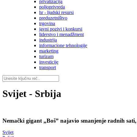
privatizacija
poljoprivreda
hr - ljudski resursi
preduzetništvo
trgovina
javni pozivi i konkursi
liderstvo i menadžment
industrija
informacione tehnologije
marketing
turizam
investicije
transport
Svijet - Srbija
Nemački gigant „Boš” najavio smanjenje radnih sati, a
Svijet