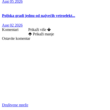
Aug 05 2026
Poljska gradi jednu od najvećih vetroelekt...
Aug 02 2026
Komentari
Prikaži više
Prikaži manje
Ostavite komentar
Društvene mreže