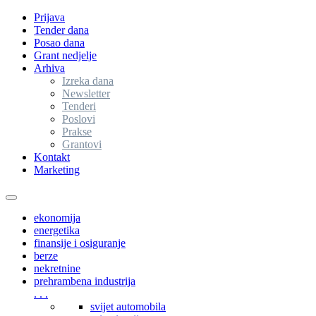
Prijava
Tender dana
Posao dana
Grant nedjelje
Arhiva
Izreka dana
Newsletter
Tenderi
Poslovi
Prakse
Grantovi
Kontakt
Marketing
Toggle
navigation
ekonomija
energetika
finansije i osiguranje
berze
nekretnine
prehrambena industrija
. . .
svijet automobila