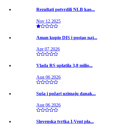
Rezultati potvrdili NLB kao...
Nov 12 2025
Aman kupio DIS i postao naj...
Apr 07 2026
Vlada RS uplatila 3,8 milio...
Aug 06 2026
Suša i požari uzimaju danak...
Aug 06 2026
Slovenska tvrtka I-Vent pla...