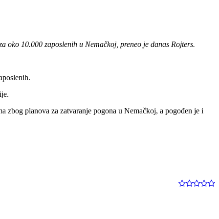
e za oko 10.000 zaposlenih u Nemačkoj, preneo je danas Rojters.
aposlenih.
je.
ma zbog planova za zatvaranje pogona u Nemačkoj, a pogođen je i