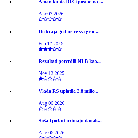
Aman kupio DIS i postao naj...
Apr 07 2026
Do kraja godine će svi grad...
Feb 17 2026
Rezultati potvrdili NLB kao...
Nov 12 2025
Vlada RS uplatila 3,8 milio...
Aug 06 2026
Suša i požari uzimaju danak...
Aug 06 2026