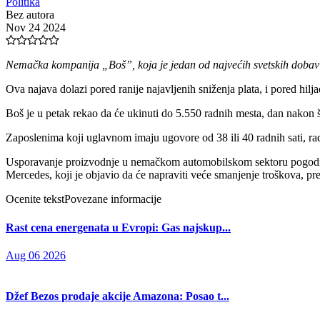
Politika
Bez autora
Nov 24 2024
Nemačka kompanija „Boš”, koja je jedan od najvećih svetskih dobavljač
Ova najava dolazi pored ranije najavljenih sniženja plata, i pored hilja
Boš je u petak rekao da će ukinuti do 5.550 radnih mesta, dan nakon š
Zaposlenima koji uglavnom imaju ugovore od 38 ili 40 radnih sati, ra
Usporavanje proizvodnje u nemačkom automobilskom sektoru pogodilo 
Mercedes, koji je objavio da će napraviti veće smanjenje troškova, pr
Ocenite tekst
Povezane informacije
Rast cena energenata u Evropi: Gas najskup...
Aug 06 2026
Džef Bezos prodaje akcije Amazona: Posao t...