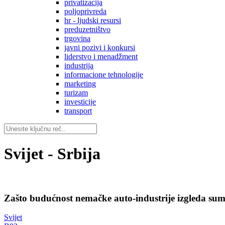
privatizacija
poljoprivreda
hr - ljudski resursi
preduzetništvo
trgovina
javni pozivi i konkursi
liderstvo i menadžment
industrija
informacione tehnologije
marketing
turizam
investicije
transport
Svijet - Srbija
Zašto budućnost nemačke auto-industrije izgleda su
Svijet