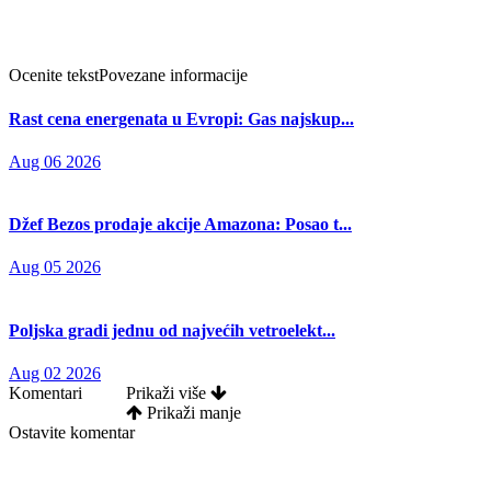
Ocenite tekst
Povezane informacije
Rast cena energenata u Evropi: Gas najskup...
Aug 06 2026
Džef Bezos prodaje akcije Amazona: Posao t...
Aug 05 2026
Poljska gradi jednu od najvećih vetroelekt...
Aug 02 2026
Komentari
Prikaži više
Prikaži manje
Ostavite komentar