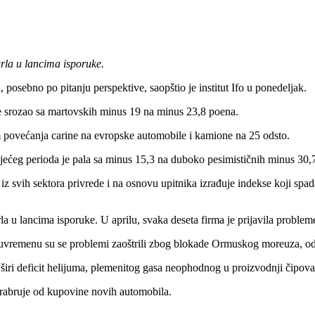
grla u lancima isporuke.
posebno po pitanju perspektive, saopštio je institut Ifo u ponedeljak.
 srozao sa martovskih minus 19 na minus 23,8 poena.
ovećanja carine na evropske automobile i kamione na 25 odsto.
ćeg perioda je pala sa minus 15,3 na duboko pesimističnih minus 30,7
iz svih sektora privrede i na osnovu upitnika izrađuje indekse koji s
rla u lancima isporuke. U aprilu, svaka deseta firma je prijavila probl
đuvremenu su se problemi zaoštrili zbog blokade Ormuskog moreuza, od
t širi deficit helijuma, plemenitog gasa neophodnog u proizvodnji čipova,
shrabruje od kupovine novih automobila.