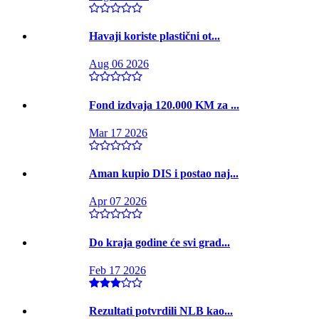
Havaji koriste plastični ot...
Aug 06 2026
Fond izdvaja 120.000 KM za ...
Mar 17 2026
Aman kupio DIS i postao naj...
Apr 07 2026
Do kraja godine će svi grad...
Feb 17 2026
Rezultati potvrdili NLB kao...