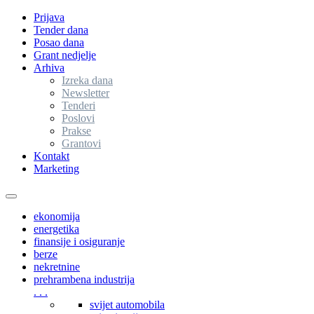
Prijava
Tender dana
Posao dana
Grant nedjelje
Arhiva
Izreka dana
Newsletter
Tenderi
Poslovi
Prakse
Grantovi
Kontakt
Marketing
Toggle
navigation
ekonomija
energetika
finansije i osiguranje
berze
nekretnine
prehrambena industrija
. . .
svijet automobila