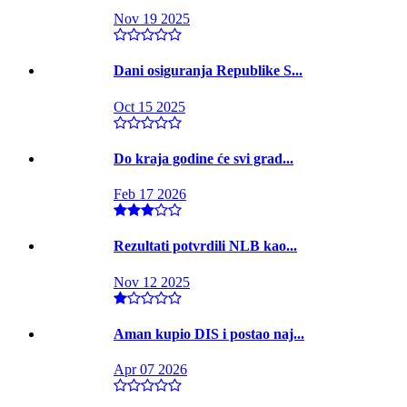
Nov 19 2025
Dani osiguranja Republike S...
Oct 15 2025
Do kraja godine će svi grad...
Feb 17 2026
Rezultati potvrdili NLB kao...
Nov 12 2025
Aman kupio DIS i postao naj...
Apr 07 2026