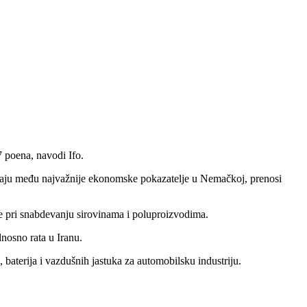
 poena, navodi Ifo.
padaju među najvažnije ekonomske pokazatelje u Nemačkoj, prenosi
eme pri snabdevanju sirovinama i poluproizvodima.
nosno rata u Iranu.
 baterija i vazdušnih jastuka za automobilsku industriju.