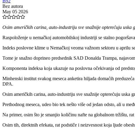
B92
Bez autora
May 05 2026
Osim američkih carina, auto-industriju sve snažnije opterećuju uska 
Raspoloženje u nemačkoj automobilskoj industriji se stalno pogoršava, 
Indeks poslovne klime u Nemačkoj veoma važnom sektoru u aprilu se
Tome je snažno doprineo predsednik SAD Donalda Trampa, najavom p
Komponenta indeksa koja ukazuje na poslovna očekivanja od predstoje
Minhenski institut svakog meseca anketira hiljada domaćih preduzeća 
DPA.
Osim američkih carina, auto-industriju sve snažnije opterećuju uska g
Prethodnog meseca, udeo bio tek nešto više od jedan odsto, ali u me
Na primer, osim što je smanjio količinu nafte na globalnom tržištu, ra
Osim tih, direktnih efekata, rat podstiče i neizvesnost koja ljude obe