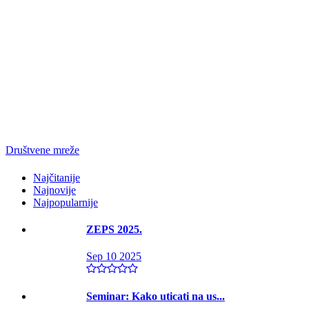
Društvene mreže
Najčitanije
Najnovije
Najpopularnije
ZEPS 2025.
Sep 10 2025
Seminar: Kako uticati na us...