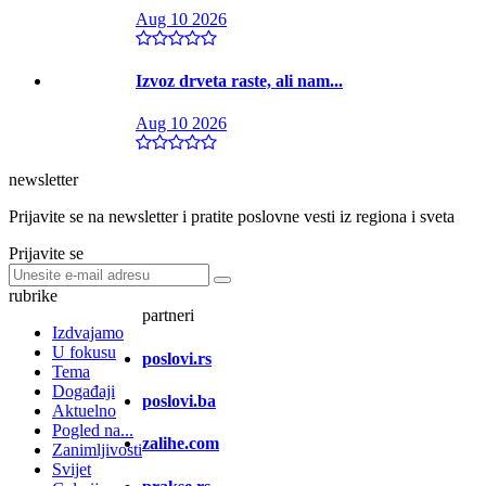
Aug 10 2026
Izvoz drveta raste, ali nam...
Aug 10 2026
newsletter
Prijavite se na newsletter i pratite poslovne vesti iz regiona i sveta
Prijavite se
rubrike
partneri
Izdvajamo
U fokusu
poslovi.rs
Tema
Događaji
poslovi.ba
Aktuelno
Pogled na...
zalihe.com
Zanimljivosti
Svijet