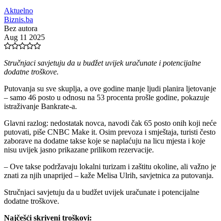
Aktuelno
Biznis.ba
Bez autora
Aug 11 2025
Stručnjaci savjetuju da u budžet uvijek uračunate i potencijalne
dodatne troškove.
Putovanja su sve skuplja, a ove godine manje ljudi planira ljetovanje
– samo 46 posto u odnosu na 53 procenta prošle godine, pokazuje
istraživanje Bankrate-a.
Glavni razlog: nedostatak novca, navodi čak 65 posto onih koji neće
putovati, piše CNBC Make it. Osim prevoza i smještaja, turisti često
zaborave na dodatne takse koje se naplaćuju na licu mjesta i koje
nisu uvijek jasno prikazane prilikom rezervacije.
– Ove takse podržavaju lokalni turizam i zaštitu okoline, ali važno je
znati za njih unaprijed – kaže Melisa Ulrih, savjetnica za putovanja.
Stručnjaci savjetuju da u budžet uvijek uračunate i potencijalne
dodatne troškove.
Najčešći skriveni troškovi: