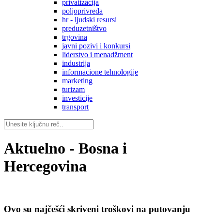
privatizacija
poljoprivreda
hr - ljudski resursi
preduzetništvo
trgovina
javni pozivi i konkursi
liderstvo i menadžment
industrija
informacione tehnologije
marketing
turizam
investicije
transport
Aktuelno - Bosna i
Hercegovina
Ovo su najčešći skriveni troškovi na putovanju