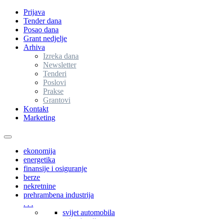
Prijava
Tender dana
Posao dana
Grant nedjelje
Arhiva
Izreka dana
Newsletter
Tenderi
Poslovi
Prakse
Grantovi
Kontakt
Marketing
Toggle
navigation
ekonomija
energetika
finansije i osiguranje
berze
nekretnine
prehrambena industrija
. . .
svijet automobila