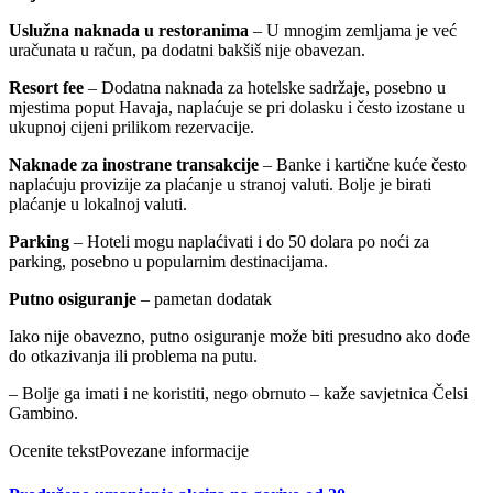
Uslužna naknada u restoranima
– U mnogim zemljama je već
uračunata u račun, pa dodatni bakšiš nije obavezan.
Resort fee
– Dodatna naknada za hotelske sadržaje, posebno u
mjestima poput Havaja, naplaćuje se pri dolasku i često izostane u
ukupnoj cijeni prilikom rezervacije.
Naknade za inostrane transakcije
– Banke i kartične kuće često
naplaćuju provizije za plaćanje u stranoj valuti. Bolje je birati
plaćanje u lokalnoj valuti.
Parking
– Hoteli mogu naplaćivati i do 50 dolara po noći za
parking, posebno u popularnim destinacijama.
Putno osiguranje
– pametan dodatak
Iako nije obavezno, putno osiguranje može biti presudno ako dođe
do otkazivanja ili problema na putu.
– Bolje ga imati i ne koristiti, nego obrnuto – kaže savjetnica Čelsi
Gambino.
Ocenite tekst
Povezane informacije