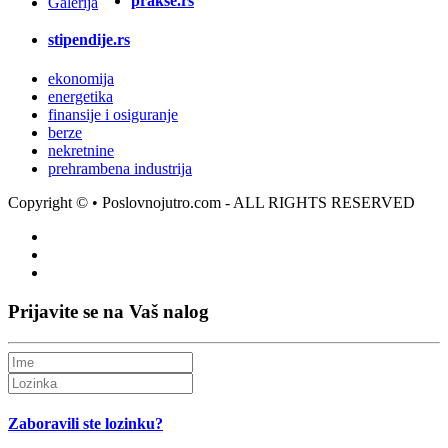
prakse.rs
Galerija
stipendije.rs
ekonomija
energetika
finansije i osiguranje
berze
nekretnine
prehrambena industrija
Copyright ©
• Poslovnojutro.com - ALL RIGHTS RESERVED
Prijavite se na Vaš nalog
Zaboravili ste lozinku?