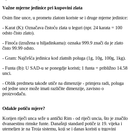
Važne mjerne jedinice pri kupovini zlata
Osim fine unce, u prometu zlatom koriste se i druge mjerne jedinice:
- Karat (K): Označava čistoću zlata u leguri (npr. 24 karata = 100
odsto čisto zlato).
- Finoća (izražena u hiljadinkama): oznaka 999.9 znači da je zlato
čisto 99.99 odsto.
- Gram: Najčešća jedinica kod zlatnih poluga (1g, 10g, 100g, 1kg).
- Funta (lb): U SAD-u se ponegdje koristi; 1 funta = približno 14.58
unci.
- Oblik predmeta takođe utiče na dimenzije - primjera radi, poluga
od jedne unce može imati različite dimenzije, zavisno o
proizvođaču.
Odakle potiču mjere?
Korijen riječi unca seže u antički Rim - od riječi uncia, što je značilo
dvanaestinu rimske funte. Današnji standard potiče iz 19. vijeka i
utemeljen je na Troja sistemu, koji se i danas koristi u trgovini