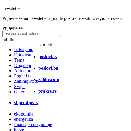
newsletter
Prijavite se na newsletter i pratite poslovne vesti iz regiona i sveta
Prijavite se
rubrike
partneri
Izdvajamo
U fokusu
poslovi.rs
Tema
Događaji
poslovi.ba
Aktuelno
Pogled na...
zalihe.com
Zanimljivosti
Svijet
prakse.rs
Galerija
stipendije.rs
ekonomija
energetika
finansije i osiguranje
berze