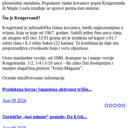
plemenitim metalima. Popularne zlatne kovanice poput Krugerranda
ili Maple Leafa izrađuju se upravo prema tom sistemu.
Šta je Krugerrand?
Krugerrand je južnoafrička zlatna kovanica, među najpoznatijima u
svijetu, koja se kuje od 1967. godine. Sadrži jednu finu uncu zlata,
ali ukupno teži oko 33.93 grama jer je izrađena od legure s 91.7
odsto zlata i 8.3 odsto bakra (22 karata). Ta kombinacija daje mu
prepoznatljivu crvenkastu boju i veću otpornost.
Osim standardne verzije, od 1980. dostupne su i manje verzije
Krugerranda: 1/2, 1/4 i 1/10 unce - što zlato čini dostupnijim i
manjim ulagačima,prenosi "Fenix-Magazin".
Ocenite tekst
Povezane informacije
Produktna berza: Smanjena aktivnost tržišn...
Aug 09 2026
Turističke „last minute“ ponude: Da li ček...
Aug 09 2026