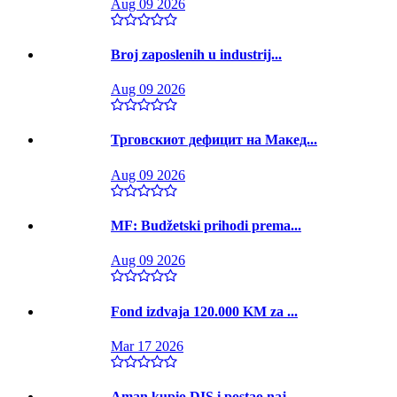
Aug 09 2026
Broj zaposlenih u industrij...
Aug 09 2026
Трговскиот дефицит на Макед...
Aug 09 2026
MF: Budžetski prihodi prema...
Aug 09 2026
Fond izdvaja 120.000 KM za ...
Mar 17 2026
Aman kupio DIS i postao naj...