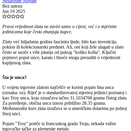
Nezavisne Novine
Bez autora
Jun 19 2025
Prava vrijednost zlata ne zavisi samo o cijeni, već i o mjernim
jedinicama koje često zbunjuju kupce.
Zlato već hiljadama godina fascinira ljude, bilo kao investicija,
poklon ili kolekcionarski predmet. Ali, oni koji žele ulagati u zlato
često se suoče s više pitanja od pukog "koliko košta". Ključni
pojmovi poput unce, karata i finoće mogu presuditi o vrijednosti
kupljenog zlata.
Šta je unca?
U svijetu trgovine zlatom najčešće se koristi pojam fina unca
(oznaka: oz). Riječ je o standardizovanoj mjernoj jedinici poznatoj i
kao Troy unca, koja označava tačno 31.1034768 grama čistog zlata.
Za poređenje, obična unca iznosi približno 28.35 grama.
Međunarodni kurs zlata izražava se u američkim dolarima po jednoj
finoj unci.
Pojam "Troy" potiče iz francuskog grada Troja, nekada važne
trgovačke tačke za plemenite metale.