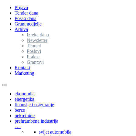
Prijava
Tender dana
Posao dana
Grant nedjelje
Arhiva
Izreka dana
Newsletter
Tenderi
Poslovi
Prakse
Grantovi
Kontakt
Marketing
Toggle
navigation
ekonomija
energetika
finansije i osiguranje
berze
nekretnine
prehrambena industrija
. . .
svijet automobila