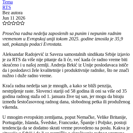
Tema
RTS
Bez autora
Jun 11 2026
Prosečna radna nedelja zaposlenih sa punim i nepunim radnim
vremenom u Evropskoj uniji tokom 2025. godine iznosila je 35,9
sati, pokazuju podaci Evrostata.
Aleksandar Radojević iz Saveza samostalnih sindikata Srbije izjavio
je za RTS da više nije pitanje da li će, već kada će radno vreme biti
skraćeno i u našoj zemlji. Andreja Brkić iz Unije poslodavaca ističe
da i poslodavci žele kvalitetnije i produktivnije radnike, što ne znači
nužno i duže radno vreme.
Kraća radna nedelja san je mnogih, a kako se bliži penzija,
nestrpljenje raste. Slovenci stariji od 58 godina ili oni sa više od 35
godina radnog staža od 1. januara žive taj san, jer mogu da biraju
između šestočasovnog radnog dana, slobodnog petka ili produženog
vikenda.
U mnogim evropskim zemljama, poput Nemačke, Velike Britanije,
Portugalije, Islanda, Švedske, Francuske, Španije i Poljske, postoji
tendencija da se dodatno skrati vreme provedeno na poslu. Kakva je