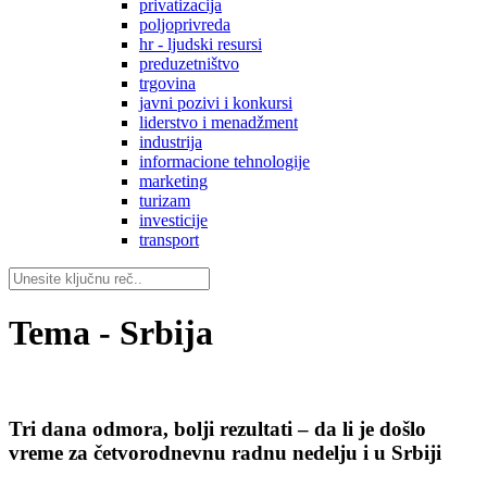
privatizacija
poljoprivreda
hr - ljudski resursi
preduzetništvo
trgovina
javni pozivi i konkursi
liderstvo i menadžment
industrija
informacione tehnologije
marketing
turizam
investicije
transport
Tema - Srbija
Tri dana odmora, bolji rezultati – da li je došlo
vreme za četvorodnevnu radnu nedelju i u Srbiji