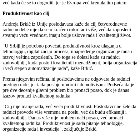
već kada će se to dogoditi, jer je Evropa već krenula tim putem.
Produktivnost kao cilj
Andreja Brkić iz Unije poslodavaca kaže da cilj četvorodnevne
radne nedelje nije da se u kraćem roku radi više, već da zaposleni
stvaraju veću vrednost, imaju bolje uslove rada i kvalitetniji život.
"U Srbiji je potrebno povećati produktivnost kroz ulaganja u
tehnologiju, digitalizaciju procesa, unapređenje organizacije rada i
razvoj veština zaposlenih. Do toga se dolazi kada su radnici
zadovoljniji, kada postoji kvalitetniji menadžment, bolja organizacija
i veći stepen automatizacije rada", kaže Brkić.
Prema njegovim rečima, ni poslodavcima ne odgovara da radnici
predugo rade, jer tada postaju umorni i demotivisani. Podseća da je
pre dve decenije glavni problem bio pronaći posao, dok je danas
izazov pronaći kvalitetnog radnika.
"Cilj nije manje rada, već veća produktivnost. Poslodavci ne žele da
radnici provode više vremena na poslu, već da budu efikasniji i
zadovoljniji. Danas više nije problem naći posao, već pronaći
kvalitetnog radnika. Produktivnost je sada pitanje tehnologije,
organizacije rada i investicija", zaključuje Brkić.