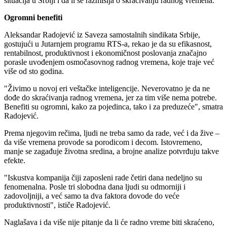
situacija u Srbiji i da li se razmišlja o skraćivanju radnog vremena.
Ogromni benefiti
Aleksandar Radojević iz Saveza samostalnih sindikata Srbije,
gostujući u Jutarnjem programu RTS-a, rekao je da su efikasnost,
rentabilnost, produktivnost i ekonomičnost poslovanja značajno
porasle uvođenjem osmočasovnog radnog vremena, koje traje već
više od sto godina.
"Živimo u novoj eri veštačke inteligencije. Neverovatno je da ne
dođe do skraćivanja radnog vremena, jer za tim više nema potrebe.
Benefiti su ogromni, kako za pojedinca, tako i za preduzeće", smatra
Radojević.
Prema njegovim rečima, ljudi ne treba samo da rade, već i da žive –
da više vremena provode sa porodicom i decom. Istovremeno,
manje se zagađuje životna sredina, a brojne analize potvrđuju takve
efekte.
"Iskustva kompanija čiji zaposleni rade četiri dana nedeljno su
fenomenalna. Posle tri slobodna dana ljudi su odmorniji i
zadovoljniji, a već samo ta dva faktora dovode do veće
produktivnosti", ističe Radojević.
Naglašava i da više nije pitanje da li će radno vreme biti skraćeno,