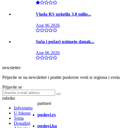
Vlada RS uplatila 3,8 milio...
Aug 06 2026
Suša i požari uzimaju danak...
Aug 06 2026
newsletter
Prijavite se na newsletter i pratite poslovne vesti iz regiona i sveta
Prijavite se
rubrike
partneri
Izdvajamo
U fokusu
poslovi.rs
Tema
Događaji
poslovi.ba