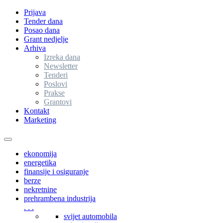
Prijava
Tender dana
Posao dana
Grant nedjelje
Arhiva
Izreka dana
Newsletter
Tenderi
Poslovi
Prakse
Grantovi
Kontakt
Marketing
Toggle
navigation
ekonomija
energetika
finansije i osiguranje
berze
nekretnine
prehrambena industrija
. . .
svijet automobila