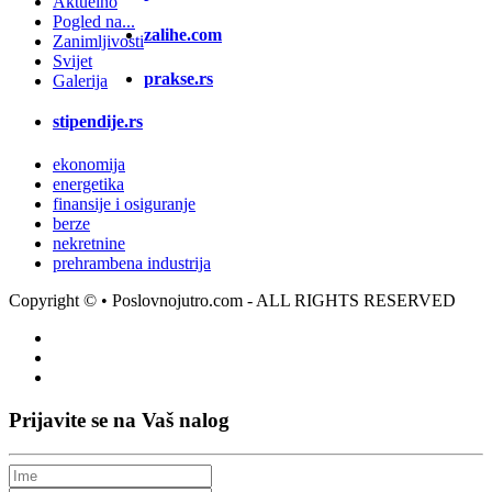
Aktuelno
Pogled na...
zalihe.com
Zanimljivosti
Svijet
prakse.rs
Galerija
stipendije.rs
ekonomija
energetika
finansije i osiguranje
berze
nekretnine
prehrambena industrija
Copyright ©
• Poslovnojutro.com - ALL RIGHTS RESERVED
Prijavite se na Vaš nalog