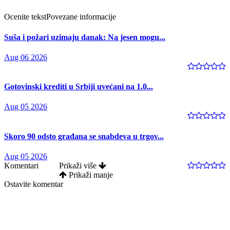
Ocenite tekst
Povezane informacije
Suša i požari uzimaju danak: Na jesen mogu...
Aug 06 2026
Gotovinski krediti u Srbiji uvećani na 1.0...
Aug 05 2026
Skoro 90 odsto građana se snabdeva u trgov...
Aug 05 2026
Komentari
Prikaži više
Prikaži manje
Ostavite komentar