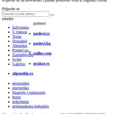
Prijavite se na newsletter i pratite poslovne vesti iz regiona i sveta
Prijavite se
rubrike
partneri
Izdvajamo
U fokusu
poslovi.rs
Tema
Događaji
poslovi.ba
Aktuelno
Pogled na...
zalihe.com
Zanimljivosti
Svijet
prakse.rs
Galerija
stipendije.rs
ekonomija
energetika
finansije i osiguranje
berze
nekretnine
prehrambena industrija