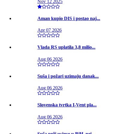
Nov 12 2025
Aman kupio DIS i postao naj...
Apr 07 2026
Vlada RS uplatila 3,8 milio...
Aug 06 2026
Suša i požari uzimaju danak...
Aug 06 2026
Slovenska tvrtka I-Vent pla...
Aug 06 2026
Suša prži usjeve u BiH, nei...