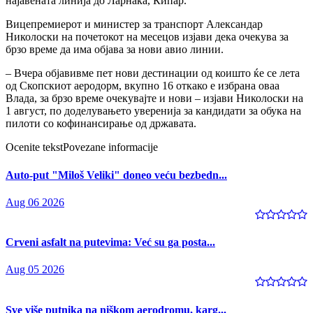
најавената линија до Ларнака, Кипар.
Вицепремиерот и министер за транспорт Александар
Николоски на почетокот на месецов изјави дека очекува за
брзо време да има објава за нови авио линии.
– Вчера објавивме пет нови дестинации од коишто ќе се лета
од Скопскиот аеродорм, вкупно 16 откако е избрана оваа
Влада, за брзо време очекувајте и нови – изјави Николоски на
1 август, по доделувањето уверенија за кандидати за обука на
пилоти со кофинансирање од државата.
Ocenite tekst
Povezane informacije
Auto-put "Miloš Veliki" doneo veću bezbedn...
Aug 06 2026
Crveni asfalt na putevima: Već su ga posta...
Aug 05 2026
Sve više putnika na niškom aerodromu, karg...