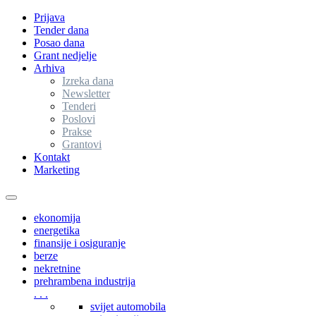
Prijava
Tender dana
Posao dana
Grant nedjelje
Arhiva
Izreka dana
Newsletter
Tenderi
Poslovi
Prakse
Grantovi
Kontakt
Marketing
Toggle
navigation
ekonomija
energetika
finansije i osiguranje
berze
nekretnine
prehrambena industrija
. . .
svijet automobila