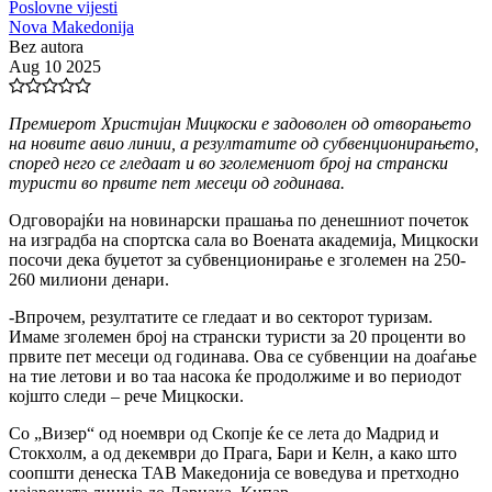
Poslovne vijesti
Nova Makedonija
Bez autora
Aug 10 2025
Премиерот Христијан Мицкоски е задоволен од отворањето
на новите авио линии, а резултатите од субвенционирањето,
според него се гледаат и во зголемениот број на странски
туристи во првите пет месеци од годинава.
Одговорајќи на новинарски прашања по денешниот почеток
на изградба на спортска сала во Воената академија, Мицкоски
посочи дека буџетот за субвенционирање е зголемен на 250-
260 милиони денари.
-Впрочем, резултатите се гледаат и во секторот туризам.
Имаме зголемен број на странски туристи за 20 проценти во
првите пет месеци од годинава. Ова се субвенции на доаѓање
на тие летови и во таа насока ќе продолжиме и во периодот
којшто следи – рече Мицкоски.
Со „Визер“ од ноември од Скопје ќе се лета до Мадрид и
Стокхолм, а од декември до Прага, Бари и Келн, а како што
соопшти денеска ТАВ Македонија се воведува и претходно