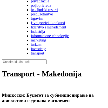
privatizacija
poljoprivreda
hr - ljudski resursi
preduzetništvo
trgovina
javni pozivi i konkursi
liderstvo i menadžment
industrija
informacione tehnologije
marketing
turizam
investicije
transport
Transport - Makedonija
Мицкоски: Буџетот за субвенционирање на
авиолетови годинава е зголемен