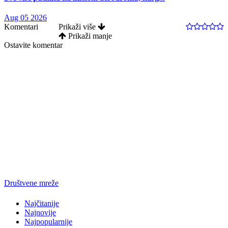
Aug 05 2026
Komentari
Prikaži više
Prikaži manje
Ostavite komentar
Društvene mreže
Najčitanije
Najnovije
Najpopularnije