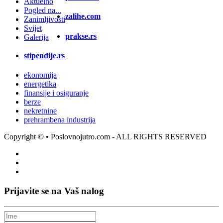
Aktuelno
Pogled na...
zalihe.com
Zanimljivosti
Svijet
prakse.rs
Galerija
stipendije.rs
ekonomija
energetika
finansije i osiguranje
berze
nekretnine
prehrambena industrija
Copyright ©
• Poslovnojutro.com - ALL RIGHTS RESERVED
Prijavite se na Vaš nalog