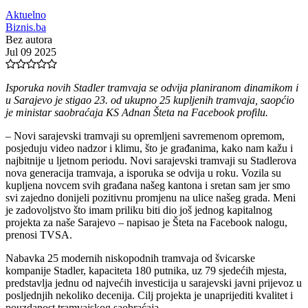
Aktuelno
Biznis.ba
Bez autora
Jul 09 2025
Isporuka novih Stadler tramvaja se odvija planiranom dinamikom i
u Sarajevo je stigao 23. od ukupno 25 kupljenih tramvaja, saopćio
je ministar saobraćaja KS Adnan Šteta na Facebook profilu.
– Novi sarajevski tramvaji su opremljeni savremenom opremom,
posjeduju video nadzor i klimu, što je građanima, kako nam kažu i
najbitnije u ljetnom periodu. Novi sarajevski tramvaji su Stadlerova
nova generacija tramvaja, a isporuka se odvija u roku. Vozila su
kupljena novcem svih građana našeg kantona i sretan sam jer smo
svi zajedno donijeli pozitivnu promjenu na ulice našeg grada. Meni
je zadovoljstvo što imam priliku biti dio još jednog kapitalnog
projekta za naše Sarajevo – napisao je Šteta na Facebook nalogu,
prenosi TVSA.
Nabavka 25 modernih niskopodnih tramvaja od švicarske
kompanije Stadler, kapaciteta 180 putnika, uz 79 sjedećih mjesta,
predstavlja jednu od najvećih investicija u sarajevski javni prijevoz u
posljednjih nekoliko decenija. Cilj projekta je unaprijediti kvalitet i
pouzdanost tramvajskog saobraćaja.