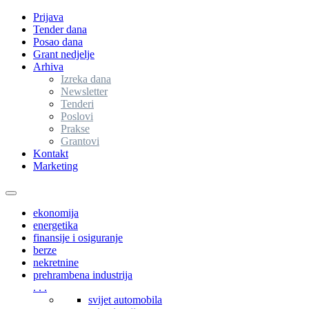
Prijava
Tender dana
Posao dana
Grant nedjelje
Arhiva
Izreka dana
Newsletter
Tenderi
Poslovi
Prakse
Grantovi
Kontakt
Marketing
Toggle
navigation
ekonomija
energetika
finansije i osiguranje
berze
nekretnine
prehrambena industrija
. . .
svijet automobila