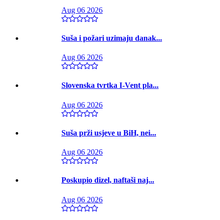
Aug 06 2026
Suša i požari uzimaju danak...
Aug 06 2026
Slovenska tvrtka I-Vent pla...
Aug 06 2026
Suša prži usjeve u BiH, nei...
Aug 06 2026
Poskupio dizel, naftaši naj...
Aug 06 2026