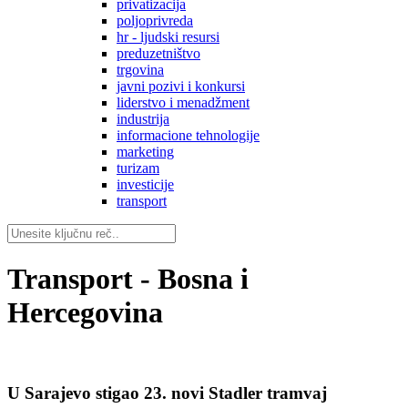
privatizacija
poljoprivreda
hr - ljudski resursi
preduzetništvo
trgovina
javni pozivi i konkursi
liderstvo i menadžment
industrija
informacione tehnologije
marketing
turizam
investicije
transport
Transport - Bosna i
Hercegovina
U Sarajevo stigao 23. novi Stadler tramvaj