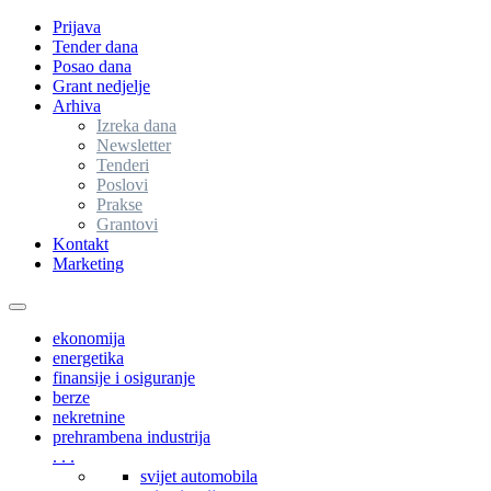
Prijava
Tender dana
Posao dana
Grant nedjelje
Arhiva
Izreka dana
Newsletter
Tenderi
Poslovi
Prakse
Grantovi
Kontakt
Marketing
Toggle
navigation
ekonomija
energetika
finansije i osiguranje
berze
nekretnine
prehrambena industrija
. . .
svijet automobila