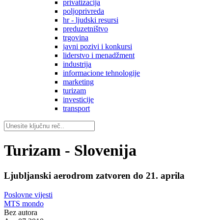
privatizacija
poljoprivreda
hr - ljudski resursi
preduzetništvo
trgovina
javni pozivi i konkursi
liderstvo i menadžment
industrija
informacione tehnologije
marketing
turizam
investicije
transport
Turizam - Slovenija
Ljubljanski aerodrom zatvoren do 21. aprila
Poslovne vijesti
MTS mondo
Bez autora