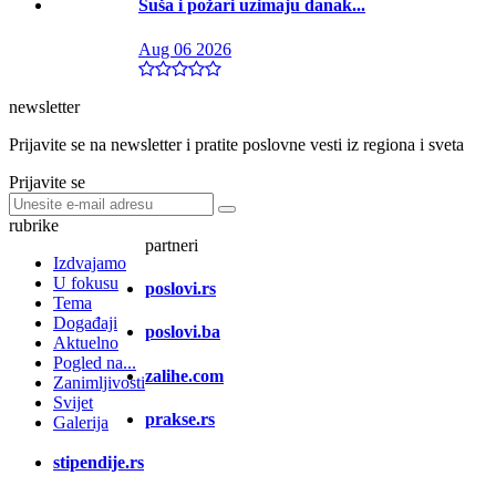
Suša i požari uzimaju danak...
Aug 06 2026
newsletter
Prijavite se na newsletter i pratite poslovne vesti iz regiona i sveta
Prijavite se
rubrike
partneri
Izdvajamo
U fokusu
poslovi.rs
Tema
Događaji
poslovi.ba
Aktuelno
Pogled na...
zalihe.com
Zanimljivosti
Svijet
prakse.rs
Galerija
stipendije.rs