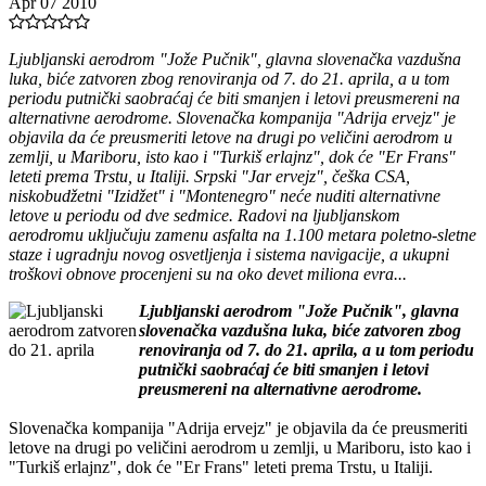
Apr 07 2010
Ljubljanski aerodrom "Jože Pučnik", glavna slovenačka vazdušna
luka, biće zatvoren zbog renoviranja od 7. do 21. aprila, a u tom
periodu putnički saobraćaj će biti smanjen i letovi preusmereni na
alternativne aerodrome. Slovenačka kompanija "Adrija ervejz" je
objavila da će preusmeriti letove na drugi po veličini aerodrom u
zemlji, u Mariboru, isto kao i "Turkiš erlajnz", dok će "Er Frans"
leteti prema Trstu, u Italiji. Srpski "Jar ervejz", češka CSA,
niskobudžetni "Izidžet" i "Montenegro" neće nuditi alternativne
letove u periodu od dve sedmice. Radovi na ljubljanskom
aerodromu uključuju zamenu asfalta na 1.100 metara poletno-sletne
staze i ugradnju novog osvetljenja i sistema navigacije, a ukupni
troškovi obnove procenjeni su na oko devet miliona evra...
Ljubljanski aerodrom "Jože Pučnik", glavna
slovenačka vazdušna luka, biće zatvoren zbog
renoviranja od 7. do 21. aprila, a u tom periodu
putnički saobraćaj će biti smanjen i letovi
preusmereni na alternativne aerodrome.
Slovenačka kompanija "Adrija ervejz" je objavila da će preusmeriti
letove na drugi po veličini aerodrom u zemlji, u Mariboru, isto kao i
"Turkiš erlajnz", dok će "Er Frans" leteti prema Trstu, u Italiji.