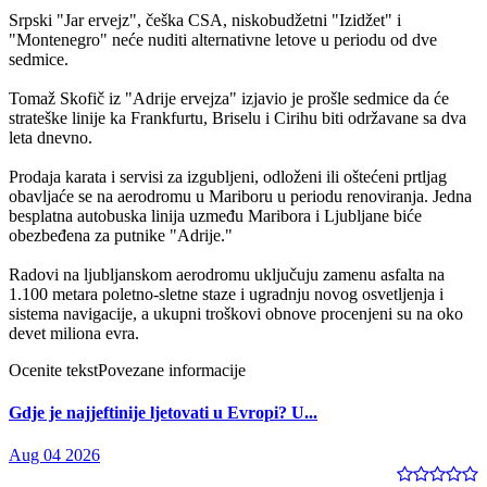
Srpski "Jar ervejz", češka CSA, niskobudžetni "Izidžet" i
"Montenegro" neće nuditi alternativne letove u periodu od dve
sedmice.
Tomaž Skofič iz "Adrije ervejza" izjavio je prošle sedmice da će
strateške linije ka Frankfurtu, Briselu i Cirihu biti održavane sa dva
leta dnevno.
Prodaja karata i servisi za izgubljeni, odloženi ili oštećeni prtljag
obavljaće se na aerodromu u Mariboru u periodu renoviranja. Jedna
besplatna autobuska linija uzmeđu Maribora i Ljubljane biće
obezbeđena za putnike "Adrije."
Radovi na ljubljanskom aerodromu uključuju zamenu asfalta na
1.100 metara poletno-sletne staze i ugradnju novog osvetljenja i
sistema navigacije, a ukupni troškovi obnove procenjeni su na oko
devet miliona evra.
Ocenite tekst
Povezane informacije
Gdje je najjeftinije ljetovati u Evropi? U...
Aug 04 2026