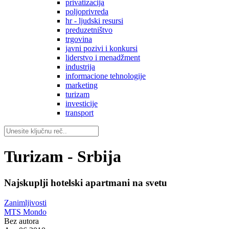
privatizacija
poljoprivreda
hr - ljudski resursi
preduzetništvo
trgovina
javni pozivi i konkursi
liderstvo i menadžment
industrija
informacione tehnologije
marketing
turizam
investicije
transport
Turizam - Srbija
Najskuplji hotelski apartmani na svetu
Zanimljivosti
MTS Mondo
Bez autora