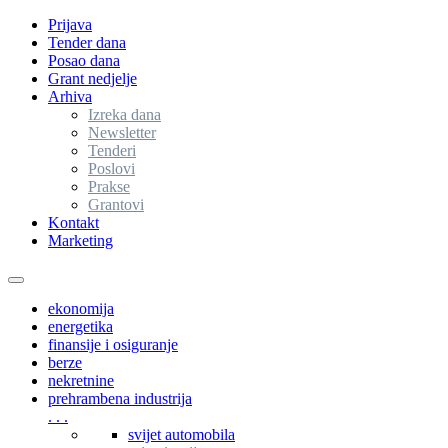
Prijava
Tender dana
Posao dana
Grant nedjelje
Arhiva
Izreka dana
Newsletter
Tenderi
Poslovi
Prakse
Grantovi
Kontakt
Marketing
Toggle
navigation
ekonomija
energetika
finansije i osiguranje
berze
nekretnine
prehrambena industrija
. . .
svijet automobila