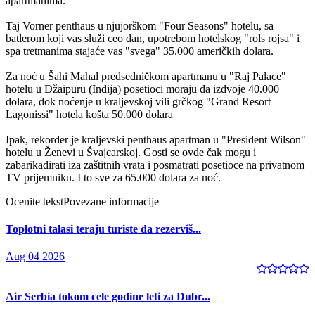
apartmanima.
Taj Vorner penthaus u njujorškom "Four Seasons" hotelu, sa
batlerom koji vas služi ceo dan, upotrebom hotelskog "rols rojsa" i
spa tretmanima stajaće vas "svega" 35.000 američkih dolara.
Za noć u Šahi Mahal predsedničkom apartmanu u "Raj Palace"
hotelu u Džaipuru (Indija) posetioci moraju da izdvoje 40.000
dolara, dok noćenje u kraljevskoj vili grčkog "Grand Resort
Lagonissi" hotela košta 50.000 dolara
Ipak, rekorder je kraljevski penthaus apartman u "President Wilson"
hotelu u Ženevi u Švajcarskoj. Gosti se ovde čak mogu i
zabarikadirati iza zaštitnih vrata i posmatrati posetioce na privatnom
TV prijemniku. I to sve za 65.000 dolara za noć.
Ocenite tekst
Povezane informacije
Toplotni talasi teraju turiste da rezerviš...
Aug 04 2026
Air Serbia tokom cele godine leti za Dubr...