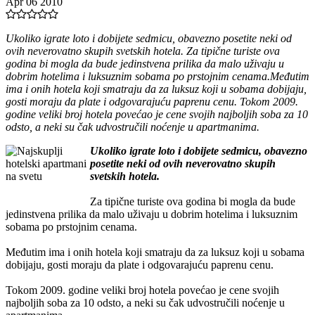
Apr 06 2010
Ukoliko igrate loto i dobijete sedmicu, obavezno posetite neki od
ovih neverovatno skupih svetskih hotela. Za tipične turiste ova
godina bi mogla da bude jedinstvena prilika da malo uživaju u
dobrim hotelima i luksuznim sobama po prstojnim cenama.Međutim
ima i onih hotela koji smatraju da za luksuz koji u sobama dobijaju,
gosti moraju da plate i odgovarajuću paprenu cenu. Tokom 2009.
godine veliki broj hotela povećao je cene svojih najboljih soba za 10
odsto, a neki su čak udvostručili noćenje u apartmanima.
Ukoliko igrate loto i dobijete sedmicu, obavezno
posetite neki od ovih neverovatno skupih
svetskih hotela.
Za tipične turiste ova godina bi mogla da bude
jedinstvena prilika da malo uživaju u dobrim hotelima i luksuznim
sobama po prstojnim cenama.
Međutim ima i onih hotela koji smatraju da za luksuz koji u sobama
dobijaju, gosti moraju da plate i odgovarajuću paprenu cenu.
Tokom 2009. godine veliki broj hotela povećao je cene svojih
najboljih soba za 10 odsto, a neki su čak udvostručili noćenje u