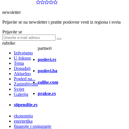
newsletter
Prijavite se na newsletter i pratite poslovne vesti iz regiona i sveta
Prijavite se
rubrike
partneri
Izdvajamo
U fokusu
poslovi.rs
Tema
Događaji
poslovi.ba
Aktuelno
Pogled na...
zalihe.com
Zanimljivosti
Svijet
prakse.rs
Galerija
stipendije.rs
ekonomija
energetika
finansije i osiguranje