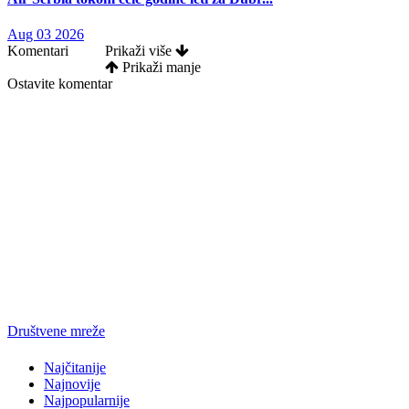
Aug 03 2026
Komentari
Prikaži više
Prikaži manje
Ostavite komentar
Društvene mreže
Najčitanije
Najnovije
Najpopularnije