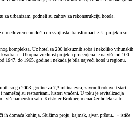
tu za urbanizam, podneli su zahtev za rekonstrukciju hotela,
r je u međuvremenu došlo do svojinske transformacije. U projektu su
mbenog kompleksa. Uz hotel sa 280 luksuznih soba i nekoliko vrhunskih
0 kvadrata... Ukupna vrednost projekta procenjena je na više od 100
d 1947. do 1965. godine i nekada je bila najveći hotel u regionu.
pili su ga 2008. godine za 7,3 milina evra, zavrnuli rukave i stari
nameštaj su restaurisani, lusteri vraćeni. U toku je revitalizacija
an i višenamensku salu. Kristofer Brukner, menadžer hotela sa tri
i ih domaća kuhinja. Služimo proju, kajmak, ajvar, pršutu... – ističe