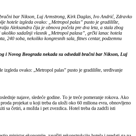
bračni bar Nikson, Luj Armstrong, Kirk Daglas, Ivo Andrić, Zdravko
je hotele izgleda ovako: „Metropol palas” pusto je gradilište,
kralja Aleksandra čija je obnova počela pre dva leta, a stala zbog
i ukoliko sadašnji vlasnik „Metropol palasa”, grčki lanac hotela
ta, 240 soba, nekoliko kongresnih sala, fitnes centar, podzemnu
rog i Novog Beograda nekada su odsedali bračni bar Nikson, Luj
 izgleda ovako: „Metropol palas” pusto je gradilište, sređivanje
poslednje najave, sledeće godine. To je treće pomeranje rokova. Ako
 proda projekat u koji treba da uloži oko 60 miliona evra, obnovljeno
 sa četiri, a možda i pet zvezdica. Hotel treba da zadrži isti
tio ministar ekonomije, završiti rekonstrukciju hotela i predati ga na