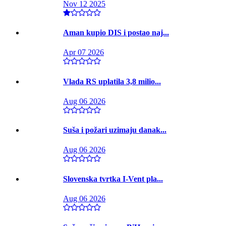
Nov 12 2025
Aman kupio DIS i postao naj...
Apr 07 2026
Vlada RS uplatila 3,8 milio...
Aug 06 2026
Suša i požari uzimaju danak...
Aug 06 2026
Slovenska tvrtka I-Vent pla...
Aug 06 2026