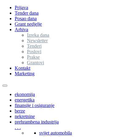
Prijava
Tender dana
Posao dana
Grant nedjelje
Arhiva
Izreka dana
Newsletter
Tenderi
Poslovi
Prakse
Grantovi
Kontakt
Marketing
Toggle
navigation
ekonomija
energetika
finansije i osiguranje
berze
nekretnine
prehrambena industrija
. . .
svijet automobila