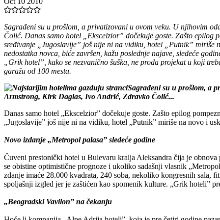
Oct 10 2010
Sagrađeni su u prošlom, a privatizovani u ovom veku. U njihovim od
Čolić. Danas samo hotel „Ekscelzior” dočekuje goste. Zašto epilog po
sređivanje „Jugoslavije” još nije ni na vidiku, hotel „Putnik” miriše 
nedostatka novca, biće završen, kažu poslednje najave, sledeće godine
„Grik hotel”, kako se nezvanično šuška, ne proda projekat u koji tre
garažu od 100 mesta.
Sagrađeni su u prošlom, a p
Armstrong, Kirk Daglas, Ivo Andrić, Zdravko Čolić...
Danas samo hotel „Ekscelzior” dočekuje goste. Zašto epilog pompeznih 
„Jugoslavije” još nije ni na vidiku, hotel „Putnik” miriše na novo i usk
Novo izdanje „Metropol palasa” sledeće godine
Čuveni prestonički hotel u Bulevaru kralja Aleksandra čija je obnova 
se obistine optimistične prognoze i ukoliko sadašnji vlasnik „Metropol
zdanje imaće 28.000 kvadrata, 240 soba, nekoliko kongresnih sala, fitn
spoljašnji izgled jer je zaštićen kao spomenik kulture. „Grik hoteli” p
„Beogradski Vavilon” na čekanju
Hoće li kompanija „Alpe Adrija hoteli”, koja je pre četiri godine pazar