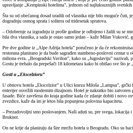
upravljanje „Kempinski hotelima”, jednom od najluksuznijih svetskih
Šta su od obećanog dosad uradili od vlasnika nije bilo moguće čuti, j
dogradnju osmog sprata i solitera od tridesetak spratova.
– Odobrenje za izgradnju iz prošle godine je odbijeno i žalili su se m
bila dva vlasnika, a sada je ostao samo jedan – kaže Milan Vuković, g
Pre dve godine iz „Alpe Adrija hotela” poručeno je da će rekonstruis
restorana planirano je da bude sagrađen stambeno-poslovni centar u ob
miliona evra. „Beogradski Vavilon”, kako su „Jugoslaviju” nazivali, p
Gostu je trebalo da prepešači 18 kilometara kako bi obišao sve što je 
Gosti u „Ekscelzioru”
U obnovu hotela „Ekscelzior” u Ulici kneza Miloša „Lampsa”, grčki hote
enterijer osvežili modernim dizajnom. Hotel je nakratko bio zatvoren pro
fasade. Biće završena do kraja godine kada će zdanje dobiti i novo osv
zvezdice, kaže da im je letos bila popunjena polovina kapaciteta.
– Prezadovoljni smo poslovanjem. Naši aduti su, pre svega, lokacija i 
Brukner.
On ne krije da planiraju da šire mrežu hotela u Beogradu. Oko su bacil