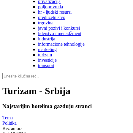
privatizacija
poljoprivreda
hr - ljudski resursi
preduzetništvo
trgovina
javni pozivi i konkursi
liderstvo i menadžment
industrija
informacione tehnologije
marketing
turizam
investicije
transport
Turizam - Srbija
Najstarijim hotelima gazduju stranci
Tema
Politika
Bez autora