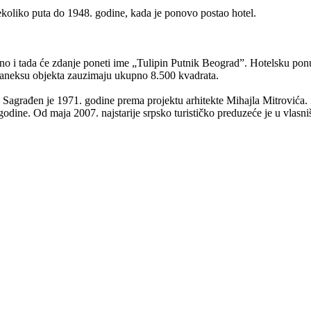
koliko puta do 1948. godine, kada je ponovo postao hotel.
eno i tada će zdanje poneti ime „Tulipin Putnik Beograd”. Hotelsku ponu
 aneksu objekta zauzimaju ukupno 8.500 kvadrata.
u. Sagrađen je 1971. godine prema projektu arhitekte Mihajla Mitrovića
godine. Od maja 2007. najstarije srpsko turističko preduzeće je u vlasni