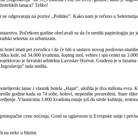
 hotelskih lanaca? Teško!
er ne odgovaraju na pozive „Politike”. Kako nam je rečeno u Sekretarija
inistarstvu. Početkom godine obećavali su da će urediti papirologiju je
radski sekretar za urbanizam.
ani hotel imati pet zvezdica i da će biti u sastavu novog poslovno-sta
liku kule, od 34.000 kvadrata, šoping mol, velnes i spa centri na 3.00
rojektovao je hrvatski arhitekta Lavoslav Horvat. Građena je u fazama o
„Jugoslavija” tada nudila.
lijerski lanac i vlasnik hotela „Hajat”, uložila je dva miliona evra. Ku
šle godine kada su 74 sobe, holovi, stepenište preuređeni. Stare slike i 
etljenje. Vlasnicima 3.800 kvadrata ostaje još da srede kuhinju, restor
pristupačne cene noćenja. Gosti su uglavnom iz Evropske unije i privlač
i na neke u blizini.