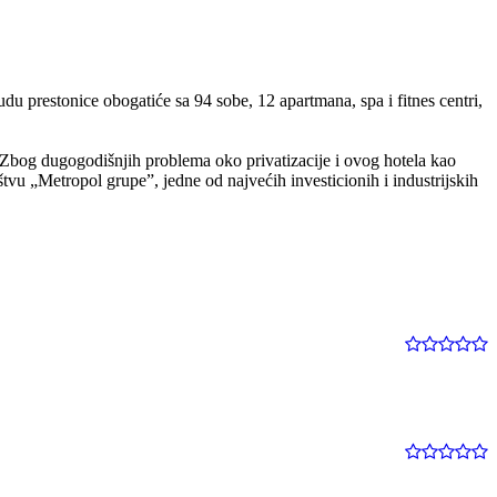
du prestonice obogatiće sa 94 sobe, 12 apartmana, spa i fitnes centri,
. Zbog dugogodišnjih problema oko privatizacije i ovog hotela kao
štvu „Metropol grupe”, jedne od najvećih investicionih i industrijskih