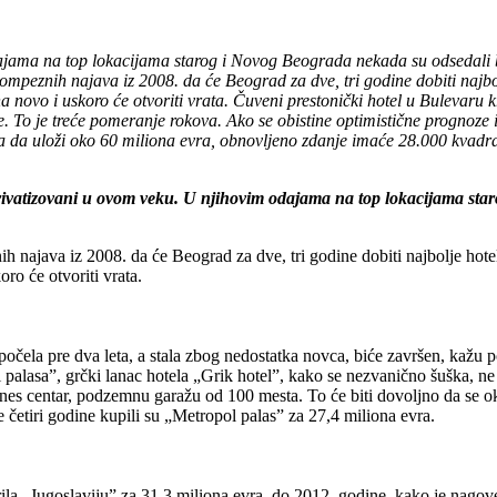
ajama na top lokacijama starog i Novog Beograda nekada su odsedali 
mpeznih najava iz 2008. da će Beograd za dve, tri godine dobiti najbol
na novo i uskoro će otvoriti vrata. Čuveni prestonički hotel u Bulevaru 
. To je treće pomeranje rokova. Ako se obistine optimistične prognoze 
ba da uloži oko 60 miliona evra, obnovljeno zdanje imaće 28.000 kvadra
rivatizovani u ovom veku. U njihovim odajama na top lokacijama sta
najava iz 2008. da će Beograd za dve, tri godine dobiti najbolje hotele
oro će otvoriti vrata.
počela pre dva leta, a stala zbog nedostatka novca, biće završen, kažu 
 palasa”, grčki lanac hotela „Grik hotel”, kako se nezvanično šuška, ne
es centar, podzemnu garažu od 100 mesta. To će biti dovoljno da se okiti
re četiri godine kupili su „Metropol palas” za 27,4 miliona evra.
ila „Jugoslaviju” za 31,3 miliona evra, do 2012. godine, kako je nagoves