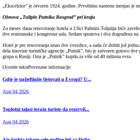
„Ekscelzior” je otvoren 1924. godine. Prvobitnu namenu menjao je ne
Obnova „Tulipin Putnika Beograd” pri kraju
Za mesec dana renoviranje hotela u Ulici Palmira Toljatija biće završ
dve restoranske i kongresna sala. Sedam spratova i dva dograđena na
Hotel je pre renoviranja imao dve zvezdice, a sada će dobiti još jedn
dela imovine turističke agencije „Putnik”, bio je zatvoren gotovo dve 
grupa u Rusiji. Ona je „Putnik” kupila za više od 40 miliona evra.
Ocenite tekst
Povezane informacije
Gdje je najjeftinije ljetovati u Evropi? U...
Aug 04 2026
Toplotni talasi teraju turiste da rezerviš...
Aug 04 2026
Air Serbia tokom cele godine leti za Dubr...