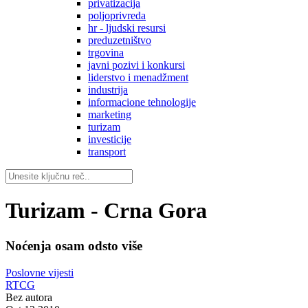
privatizacija
poljoprivreda
hr - ljudski resursi
preduzetništvo
trgovina
javni pozivi i konkursi
liderstvo i menadžment
industrija
informacione tehnologije
marketing
turizam
investicije
transport
Turizam - Crna Gora
Noćenja osam odsto više
Poslovne vijesti
RTCG
Bez autora