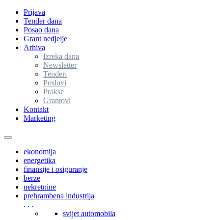
Prijava
Tender dana
Posao dana
Grant nedjelje
Arhiva
Izreka dana
Newsletter
Tenderi
Poslovi
Prakse
Grantovi
Kontakt
Marketing
Toggle
navigation
ekonomija
energetika
finansije i osiguranje
berze
nekretnine
prehrambena industrija
. . .
svijet automobila