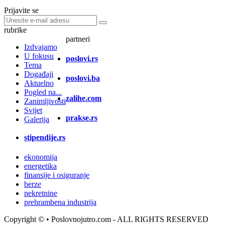
Prijavite se
rubrike
partneri
Izdvajamo
U fokusu
poslovi.rs
Tema
Događaji
poslovi.ba
Aktuelno
Pogled na...
zalihe.com
Zanimljivosti
Svijet
prakse.rs
Galerija
stipendije.rs
ekonomija
energetika
finansije i osiguranje
berze
nekretnine
prehrambena industrija
Copyright ©
• Poslovnojutro.com - ALL RIGHTS RESERVED