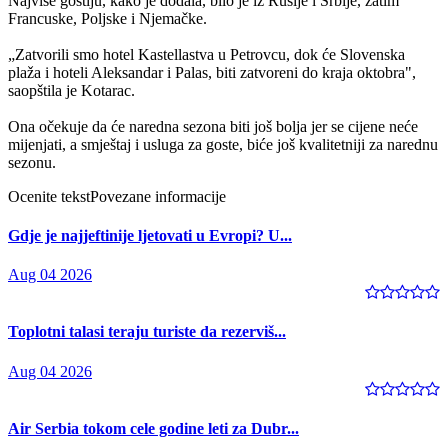
Najviše gostiju, kako je dodala, bilo je iz Rusije i Srbije, zatim
Francuske, Poljske i Njemačke.
„Zatvorili smo hotel Kastellastva u Petrovcu, dok će Slovenska
plaža i hoteli Aleksandar i Palas, biti zatvoreni do kraja oktobra",
saopštila je Kotarac.
Ona očekuje da će naredna sezona biti još bolja jer se cijene neće
mijenjati, a smještaj i usluga za goste, biće još kvalitetniji za narednu
sezonu.
Ocenite tekst
Povezane informacije
Gdje je najjeftinije ljetovati u Evropi? U...
Aug 04 2026
Toplotni talasi teraju turiste da rezerviš...
Aug 04 2026
Air Serbia tokom cele godine leti za Dubr...