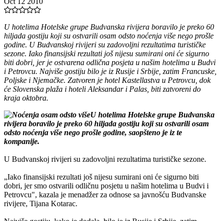
Oct 12 2010
U hotelima Hotelske grupe Budvanska rivijera boravilo je preko 60
hiljada gostiju koji su ostvarili osam odsto noćenja više nego prošle
godine. U Budvanskoj rivijeri su zadovoljni rezultatima turističke
sezone. Iako finansijski rezultati još nijesu sumirani oni će sigurno
biti dobri, jer je ostvarena odlična posjeta u našim hotelima u Budvi
i Petrovcu. Najviše gostiju bilo je iz Rusije i Srbije, zatim Francuske,
Poljske i Njemačke. Zatvoren je hotel Kastellastva u Petrovcu, dok
će Slovenska plaža i hoteli Aleksandar i Palas, biti zatvoreni do
kraja oktobra.
U hotelima Hotelske grupe Budvanska
rivijera boravilo je preko 60 hiljada gostiju koji su ostvarili osam
odsto noćenja više nego prošle godine, saopšteno je iz te
kompanije.
U Budvanskoj rivijeri su zadovoljni rezultatima turističke sezone.
„Iako finansijski rezultati još nijesu sumirani oni će sigurno biti
dobri, jer smo ostvarili odličnu posjetu u našim hotelima u Budvi i
Petrovcu", kazala je menadžer za odnose sa javnošću Budvanske
rivijere, Tijana Kotarac.