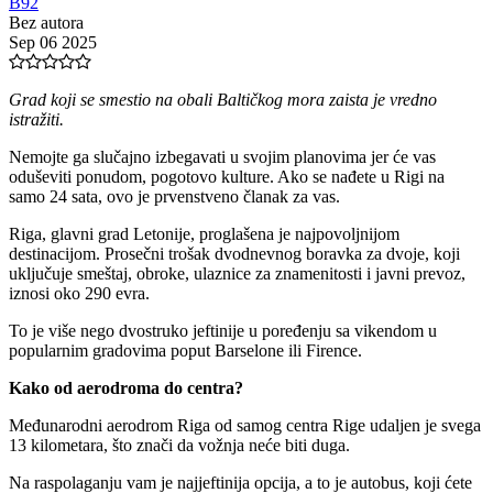
B92
Bez autora
Sep 06 2025
Grad koji se smestio na obali Baltičkog mora zaista je vredno
istražiti.
Nemojte ga slučajno izbegavati u svojim planovima jer će vas
oduševiti ponudom, pogotovo kulture. Ako se nađete u Rigi na
samo 24 sata, ovo je prvenstveno članak za vas.
Riga, glavni grad Letonije, proglašena je najpovoljnijom
destinacijom. Prosečni trošak dvodnevnog boravka za dvoje, koji
uključuje smeštaj, obroke, ulaznice za znamenitosti i javni prevoz,
iznosi oko 290 evra.
To je više nego dvostruko jeftinije u poređenju sa vikendom u
popularnim gradovima poput Barselone ili Firence.
Kako od aerodroma do centra?
Međunarodni aerodrom Riga od samog centra Rige udaljen je svega
13 kilometara, što znači da vožnja neće biti duga.
Na raspolaganju vam je najjeftinija opcija, a to je autobus, koji ćete