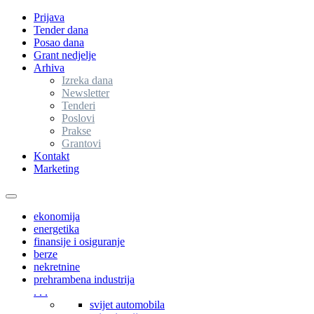
Prijava
Tender dana
Posao dana
Grant nedjelje
Arhiva
Izreka dana
Newsletter
Tenderi
Poslovi
Prakse
Grantovi
Kontakt
Marketing
Toggle
navigation
ekonomija
energetika
finansije i osiguranje
berze
nekretnine
prehrambena industrija
. . .
svijet automobila