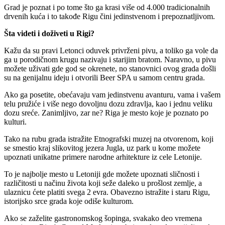
Grad je poznat i po tome što ga krasi više od 4.000 tradicionalnih
drvenih kuća i to takođe Rigu čini jedinstvenom i prepoznatljivom.
Šta videti i doživeti u Rigi?
Kažu da su pravi Letonci oduvek privrženi pivu, a toliko ga vole da
ga u porodičnom krugu nazivaju i starijim bratom. Naravno, u pivu
možete uživati gde god se okrenete, no stanovnici ovog grada došli
su na genijalnu ideju i otvorili Beer SPA u samom centru grada.
Ako ga posetite, obećavaju vam jedinstvenu avanturu, vama i vašem
telu pružiće i više nego dovoljnu dozu zdravlja, kao i jednu veliku
dozu sreće. Zanimljivo, zar ne? Riga je mesto koje je poznato po
kulturi.
Tako na rubu grada istražite Etnografski muzej na otvorenom, koji
se smestio kraj slikovitog jezera Jugla, uz park u kome možete
upoznati unikatne primere narodne arhitekture iz cele Letonije.
To je najbolje mesto u Letoniji gde možete upoznati sličnosti i
različitosti u načinu života koji seže daleko u prošlost zemlje, a
ulaznicu ćete platiti svega 2 evra. Obavezno istražite i staru Rigu,
istorijsko srce grada koje odiše kulturom.
Ako se zaželite gastronomskog šopinga, svakako deo vremena