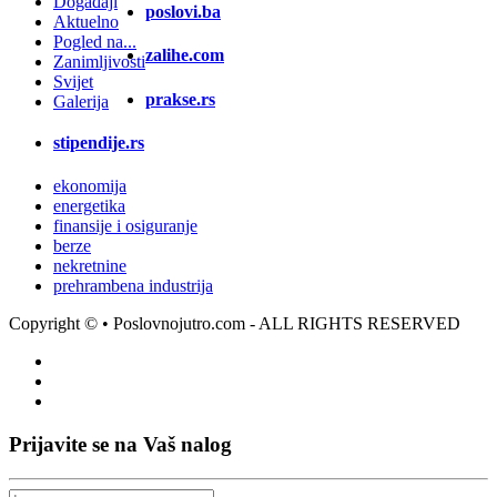
Događaji
poslovi.ba
Aktuelno
Pogled na...
zalihe.com
Zanimljivosti
Svijet
prakse.rs
Galerija
stipendije.rs
ekonomija
energetika
finansije i osiguranje
berze
nekretnine
prehrambena industrija
Copyright ©
• Poslovnojutro.com - ALL RIGHTS RESERVED
Prijavite se na Vaš nalog