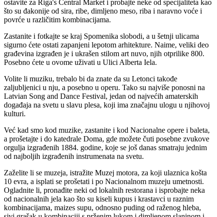
ostavite za Riga's Central Market i probajte neke od specijaliteta kao
što su đakonije od sira, ribe, dimljeno meso, riba i naravno voće i
povrće u različitim kombinacijama.
Zastanite i fotkajte se kraj Spomenika slobodi, a u šetnji ulicama
sigurno ćete ostati zapanjeni lepotom arhitekture. Naime, veliki deo
građevina izgrađen je i ukrašen stilom art nuvo, njih otprilike 800.
Posebno ćete u ovome uživati u Ulici Alberta Iela.
Volite li muziku, trebalo bi da znate da su Letonci takođe
zaljubljenici u nju, a posebno u operu. Tako su najviše ponosni na
Latvian Song and Dance Festival, jedan od najvećih amaterskih
događaja na svetu u slavu plesa, koji ima značajnu ulogu u njihovoj
kulturi.
Već kad smo kod muzike, zastanite i kod Nacionalne opere i baleta,
a prošetajte i do katedrale Doma, gde možete čuti posebne zvukove
orgulja izgrađenih 1884. godine, koje se još danas smatraju jednim
od najboljih izgrađenih instrumenata na svetu.
Zaželite li se muzeja, istražite Muzej motora, za koji ulaznica košta
10 evra, a isplati se prošetati i po Nacionalnom muzeju umetnosti.
Ogladnite li, pronađite neki od lokalnih restorana i isprobajte neka
od nacionalnih jela kao što su kiseli kupus i krastavci u raznim
kombinacijama, maizes supu, odnosno puding od raženog hleba,
sivi grašak u kombinaciji s prženim lukom i dimljenom slaninom i