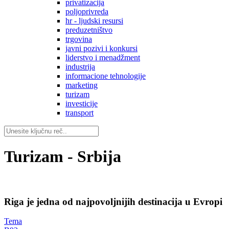
privatizacija
poljoprivreda
hr - ljudski resursi
preduzetništvo
trgovina
javni pozivi i konkursi
liderstvo i menadžment
industrija
informacione tehnologije
marketing
turizam
investicije
transport
Turizam - Srbija
Riga je jedna od najpovoljnijih destinacija u Evropi
Tema