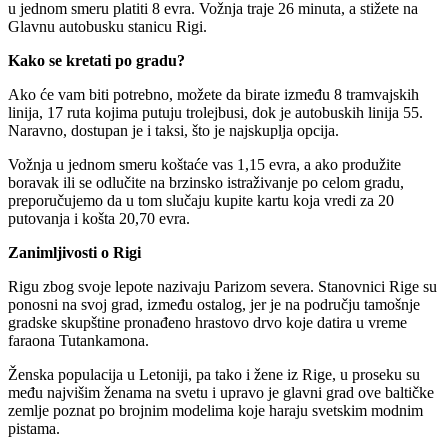
u jednom smeru platiti 8 evra. Vožnja traje 26 minuta, a stižete na
Glavnu autobusku stanicu Rigi.
Kako se kretati po gradu?
Ako će vam biti potrebno, možete da birate između 8 tramvajskih
linija, 17 ruta kojima putuju trolejbusi, dok je autobuskih linija 55.
Naravno, dostupan je i taksi, što je najskuplja opcija.
Vožnja u jednom smeru koštaće vas 1,15 evra, a ako produžite
boravak ili se odlučite na brzinsko istraživanje po celom gradu,
preporučujemo da u tom slučaju kupite kartu koja vredi za 20
putovanja i košta 20,70 evra.
Zanimljivosti o Rigi
Rigu zbog svoje lepote nazivaju Parizom severa. Stanovnici Rige su
ponosni na svoj grad, između ostalog, jer je na području tamošnje
gradske skupštine pronađeno hrastovo drvo koje datira u vreme
faraona Tutankamona.
Ženska populacija u Letoniji, pa tako i žene iz Rige, u proseku su
među najvišim ženama na svetu i upravo je glavni grad ove baltičke
zemlje poznat po brojnim modelima koje haraju svetskim modnim
pistama.