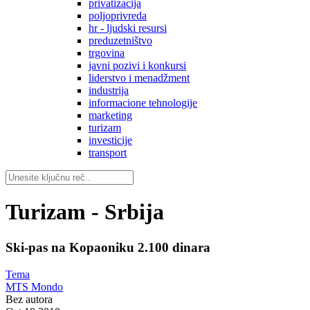
privatizacija
poljoprivreda
hr - ljudski resursi
preduzetništvo
trgovina
javni pozivi i konkursi
liderstvo i menadžment
industrija
informacione tehnologije
marketing
turizam
investicije
transport
Turizam - Srbija
Ski-pas na Kopaoniku 2.100 dinara
Tema
MTS Mondo
Bez autora