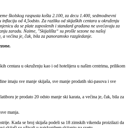
u vreme školskog raspusta košta 2.100, za decu 1.400, sedmodnevni
inflaciju od 4,5odsto. Za razliku od skijaških centara u okruženju
Činjenicu da se plate zaposlenih i standard građana ne uvećavaju za
manju zaradu. Naime, "Skijališta“ su prošle sezone na našoj
, a većina je, čak, bila za panoramsko razgledanje.
ezone.
kih centara u okruženju kao i od hotelijera u našim centrima, prilikom
dine imaju sve manje skijaša, sve manje prodatih ski-pasova i sve
tiboru je prodato 20 odsto manje ski karata, a većina je, čak, bila za
 sve manja.
strije. Kada se broj skijaša podeli sa 18 zimskih vikenda proizilazi da
vi skijaši su uživali u najskupljem skijanju na svetu.