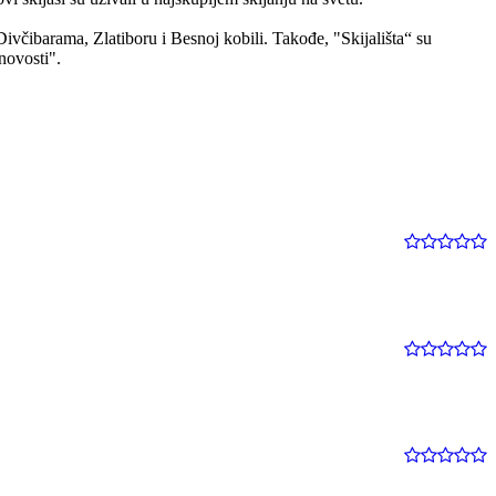
Divčibarama, Zlatiboru i Besnoj kobili. Takođe, "Skijališta“ su
novosti".