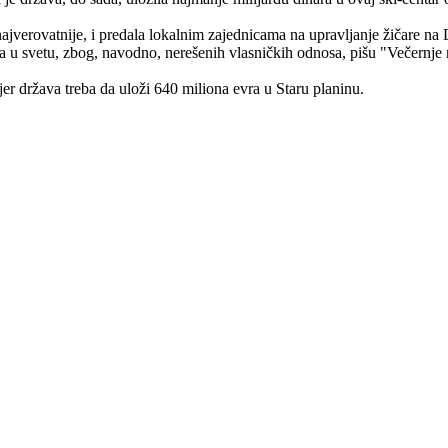
najverovatnije, i predala lokalnim zajednicama na upravljanje žičare na 
a u svetu, zbog, navodno, nerešenih vlasničkih odnosa, pišu "Večernje 
er država treba da uloži 640 miliona evra u Staru planinu.