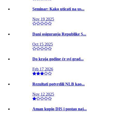
Seminar: Kako uticati na us...
Nov 19 2025
Dani osiguranja Republike S...
Oct 15 2025
Do kraja godine će svi grad...
Feb 17 2026
Rezultati potvrdili NLB kao...
Nov 12 2025
Aman kupio DIS i postao naj...