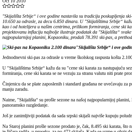
Oct 10 2010
"Skijališta Srbije“ i ove godine nastavila su tradiciju poskupljenja 
10.650 za odrasle, za decu 6.850 dinara. U "Skijalištima Srbije“ kažu
kao i od hotelijera u našim centrima, prilikom formiranja, cene ski k
projektovanu inflaciju najbolje ilustruje podatak da "Skijališta“ sva
najpopularnijoj planini, Kopaoniku, prodali 78.391 ski-pas, a prethod
"Skijališta Srbije“ i ove godi
Jednodnevni ski-pas za odrasle u vreme školskog raspusta košta 2.10
U "Skijalištima Srbije“ kažu da su "cene ski karata za nastupajuću sez
formiranja, cene ski karata se ne vezuju za stranu valutu niti prate p
Činjenicu da se plate zaposlenih i standard građana ne uvećavaju za pr
manju zaradu.
Naime, "Skijališta“ su prošle sezone na našoj najpopularnijoj planini,
panoramsko razgledanje.
Još je zanimljiviji podatak da sada srpski skijaši najviše kupuju pol
Na Staroj planini prošle sezone prodato je, čak, 8.495 ski karata, što 
je žičara radila, u proseku, za po 472 skijaša. Kada se uzme u obzir da 