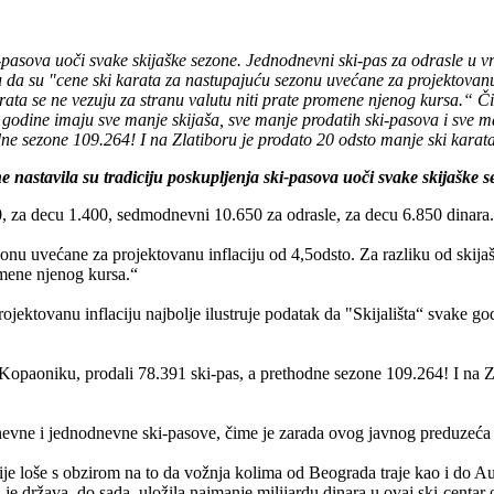
ski-pasova uoči svake skijaške sezone. Jednodnevni ski-pas za odrasle 
 da su "cene ski karata za nastupajuću sezonu uvećane za projektovanu 
arata se ne vezuju za stranu valutu niti prate promene njenog kursa.“ 
ke godine imaju sve manje skijaša, sve manje prodatih ski-pasova i sve 
ne sezone 109.264! I na Zlatiboru je prodato 20 odsto manje ski karata
ne nastavila su tradiciju poskupljenja ski-pasova uoči svake skijaške s
0, za decu 1.400, sedmodnevni 10.650 za odrasle, za decu 6.850 dinara.
onu uvećane za projektovanu inflaciju od 4,5odsto. Za razliku od skijaš
romene njenog kursa.“
ojektovanu inflaciju najbolje ilustruje podatak da "Skijališta“ svake go
 Kopaoniku, prodali 78.391 ski-pas, a prethodne sezone 109.264! I na Zla
udnevne i jednodnevne ski-pasove, čime je zarada ovog javnog preduzeća
nije loše s obzirom na to da vožnja kolima od Beograda traje kao i do Au
je država, do sada, uložila najmanje milijardu dinara u ovaj ski-centar o