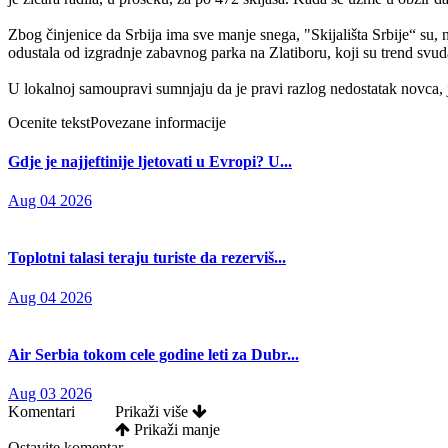
Zbog činjenice da Srbija ima sve manje snega, "Skijališta Srbije“ su, 
odustala od izgradnje zabavnog parka na Zlatiboru, koji su trend svud
U lokalnoj samoupravi sumnjaju da je pravi razlog nedostatak novca, j
Ocenite tekst
Povezane informacije
Gdje je najjeftinije ljetovati u Evropi? U...
Aug 04 2026
Toplotni talasi teraju turiste da rezerviš...
Aug 04 2026
Air Serbia tokom cele godine leti za Dubr...
Aug 03 2026
Komentari
Prikaži više
Prikaži manje
Ostavite komentar