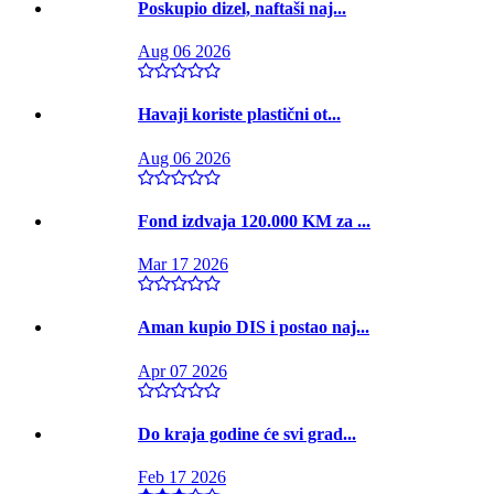
Poskupio dizel, naftaši naj...
Aug 06 2026
Havaji koriste plastični ot...
Aug 06 2026
Fond izdvaja 120.000 KM za ...
Mar 17 2026
Aman kupio DIS i postao naj...
Apr 07 2026
Do kraja godine će svi grad...
Feb 17 2026