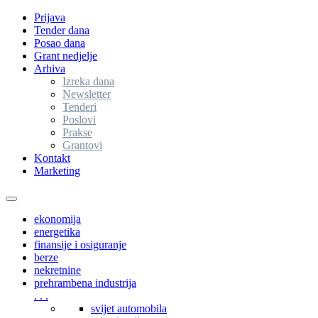
Prijava
Tender dana
Posao dana
Grant nedjelje
Arhiva
Izreka dana
Newsletter
Tenderi
Poslovi
Prakse
Grantovi
Kontakt
Marketing
Toggle
navigation
ekonomija
energetika
finansije i osiguranje
berze
nekretnine
prehrambena industrija
. . .
svijet automobila