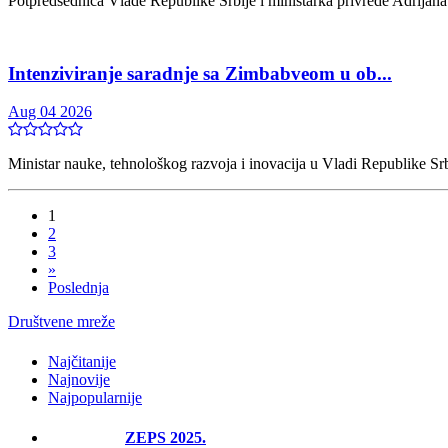
Potpredsednica Vlade Republike Srbije i ministarka privrede Adrijana
Intenziviranje saradnje sa Zimbabveom u ob...
Aug 04 2026
Ministar nauke, tehnološkog razvoja i inovacija u Vladi Republike Srb
1
2
3
»
Poslednja
Društvene mreže
Najčitanije
Najnovije
Najpopularnije
ZEPS 2025.