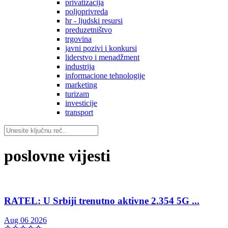
privatizacija
poljoprivreda
hr - ljudski resursi
preduzetništvo
trgovina
javni pozivi i konkursi
liderstvo i menadžment
industrija
informacione tehnologije
marketing
turizam
investicije
transport
poslovne vijesti
RATEL: U Srbiji trenutno aktivne 2.354 5G ...
Aug 06 2026