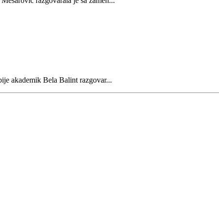
 Mesarović razgovarala je sa zamen...
ije akademik Bela Balint razgovar...