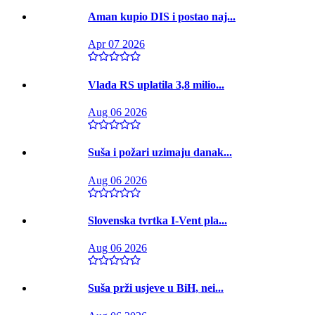
Aman kupio DIS i postao naj...
Apr 07 2026
Vlada RS uplatila 3,8 milio...
Aug 06 2026
Suša i požari uzimaju danak...
Aug 06 2026
Slovenska tvrtka I-Vent pla...
Aug 06 2026
Suša prži usjeve u BiH, nei...