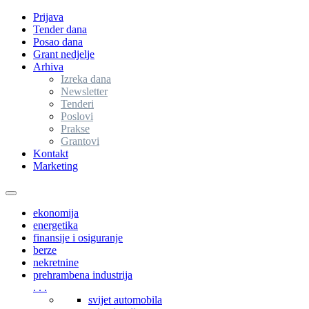
Prijava
Tender dana
Posao dana
Grant nedjelje
Arhiva
Izreka dana
Newsletter
Tenderi
Poslovi
Prakse
Grantovi
Kontakt
Marketing
Toggle
navigation
ekonomija
energetika
finansije i osiguranje
berze
nekretnine
prehrambena industrija
. . .
svijet automobila