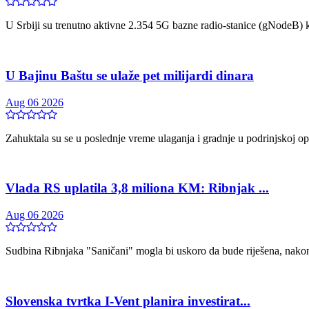
U Srbiji su trenutno aktivne 2.354 5G bazne radio-stanice (gNodeB) 
U Bajinu Baštu se ulaže pet milijardi dinara
Aug 06 2026
Zahuktala su se u poslednje vreme ulaganja i gradnje u podrinjskoj opš
Vlada RS uplatila 3,8 miliona KM: Ribnjak ...
Aug 06 2026
Sudbina Ribnjaka "Saničani" mogla bi uskoro da bude riješena, nakon
Slovenska tvrtka I-Vent planira investirat...