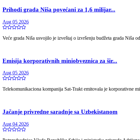
Prihodi grada Niša povećani za 1,6 milijar...
Aug 05 2026
Veće grada Niša usvojilo je izveštaj o izvršenju budžeta grada Niša od
Emisija korporativnih miniobveznica za šir...
Aug 05 2026
Telekomunikaciona kompanija Sat-Trakt emitovala je korporativne min
Jačanje privredne saradnje sa Uzbekistanom
Aug 04 2026