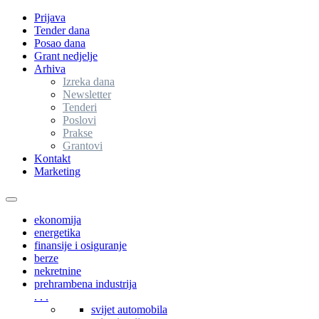
Prijava
Tender dana
Posao dana
Grant nedjelje
Arhiva
Izreka dana
Newsletter
Tenderi
Poslovi
Prakse
Grantovi
Kontakt
Marketing
Toggle
navigation
ekonomija
energetika
finansije i osiguranje
berze
nekretnine
prehrambena industrija
. . .
svijet automobila