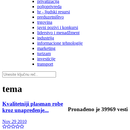
privatizacija
poljoprivreda
hr - ljudski resursi
preduzetništvo
trgovina
javni pozivi i konkursi
liderstvo i menadžment
industrija
informacione tehnologije
marketing
turizam
investicije
transport
tema
Kvalitetniji plasman robe
Pronađeno je
39969
vesti
kroz unapređenje...
Nov 29 2010