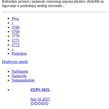
Rekordan promet i nastavak cenovnog uspona pšenice obeležili su
trgovanje u poslednjoj nedelji novembr...
Prva
«
3768
3769
3770
3771
3772
»
Poslednja
Društvene mreže
Najčitanije
Najnovije
Najpopularnije
ZEPS 2025.
Sep 10 2025