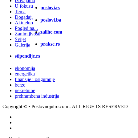
Izdvajamo
U fokusu
poslovi.rs
Tema
Događaji
poslovi.ba
Aktuelno
Pogled na...
zalihe.com
Zanimljivosti
Svijet
prakse.rs
Galerija
stipendije.rs
ekonomija
energetika
finansije i osiguranje
berze
nekretnine
prehrambena industrija
Copyright ©
• Poslovnojutro.com - ALL RIGHTS RESERVED