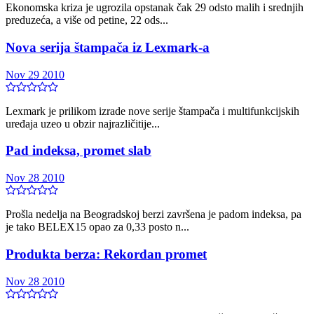
Ekonomska kriza je ugrozila opstanak čak 29 odsto malih i srednjih
preduzeća, a više od petine, 22 ods...
Nova serija štampača iz Lexmark-a
Nov 29 2010
Lexmark je prilikom izrade nove serije štampača i multifunkcijskih
uređaja uzeo u obzir najrazličitije...
Pad indeksa, promet slab
Nov 28 2010
Prošla nedelja na Beogradskoj berzi završena je padom indeksa, pa
je tako BELEX15 opao za 0,33 posto n...
Produkta berza: Rekordan promet
Nov 28 2010