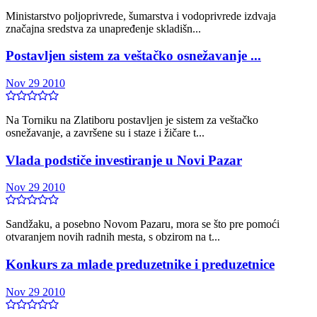
Ministarstvo poljoprivrede, šumarstva i vodoprivrede izdvaja
značajna sredstva za unapređenje skladišn...
Postavljen sistem za veštačko osnežavanje ...
Nov 29 2010
Na Torniku na Zlatiboru postavljen je sistem za veštačko
osnežavanje, a završene su i staze i žičare t...
Vlada podstiče investiranje u Novi Pazar
Nov 29 2010
Sandžaku, a posebno Novom Pazaru, mora se što pre pomoći
otvaranjem novih radnih mesta, s obzirom na t...
Konkurs za mlade preduzetnike i preduzetnice
Nov 29 2010