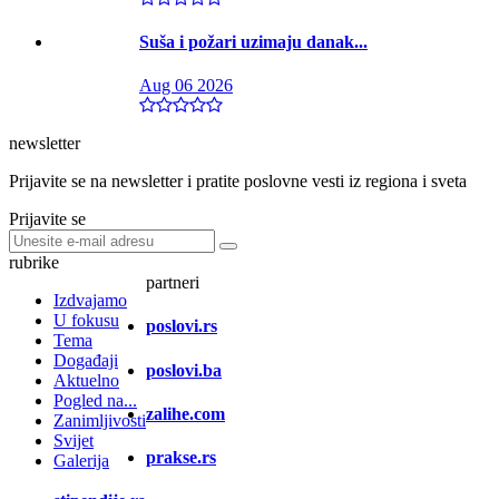
Suša i požari uzimaju danak...
Aug 06 2026
newsletter
Prijavite se na newsletter i pratite poslovne vesti iz regiona i sveta
Prijavite se
rubrike
partneri
Izdvajamo
U fokusu
poslovi.rs
Tema
Događaji
poslovi.ba
Aktuelno
Pogled na...
zalihe.com
Zanimljivosti
Svijet
prakse.rs
Galerija