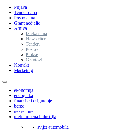
Prijava
Tender dana
Posao dana
Grant nedjelje
Arhiva
Izreka dana
Newsletter
Tenderi
Poslovi
Prakse
Grantovi
Kontakt
Marketing
Toggle
navigation
ekonomija
energetika
finansije i osiguranje
berze
nekretnine
prehrambena industrija
. . .
svijet automobila