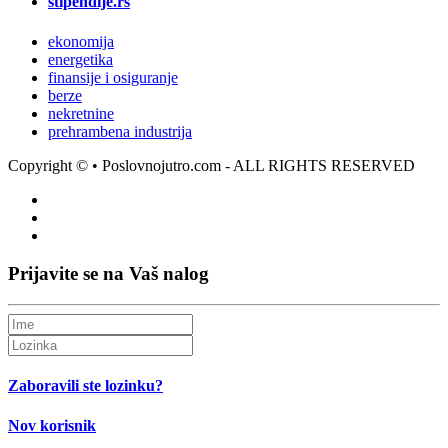
stipendije.rs
ekonomija
energetika
finansije i osiguranje
berze
nekretnine
prehrambena industrija
Copyright ©
• Poslovnojutro.com - ALL RIGHTS RESERVED
Prijavite se na Vaš nalog
Zaboravili ste lozinku?
Nov korisnik