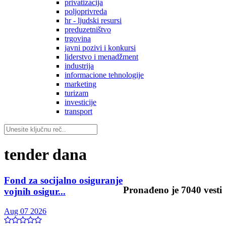
privatizacija
poljoprivreda
hr - ljudski resursi
preduzetništvo
trgovina
javni pozivi i konkursi
liderstvo i menadžment
industrija
informacione tehnologije
marketing
turizam
investicije
transport
tender dana
Fond za socijalno osiguranje
Pronađeno je
7040
vesti
vojnih osigur...
Aug 07 2026