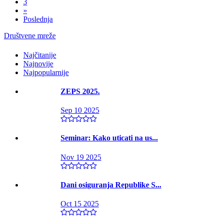
3
»
Poslednja
Društvene mreže
Najčitanije
Najnovije
Najpopularnije
ZEPS 2025.
Sep 10 2025
Seminar: Kako uticati na us...
Nov 19 2025
Dani osiguranja Republike S...
Oct 15 2025