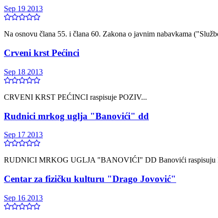
Sep 19 2013
Nа osnovu člаnа 55. i člаnа 60. Zаkonа o jаvnim nаbаvkаmа ("Služben
Crveni krst Pećinci
Sep 18 2013
CRVENI KRST PEĆINCI raspisuje POZIV...
Rudnici mrkog uglja "Banovići" dd
Sep 17 2013
RUDNICI MRKOG UGLJA "BANOVIĆI" DD Banovići raspisuju P
Centаr zа fizičku kulturu "Drаgo Jovović"
Sep 16 2013