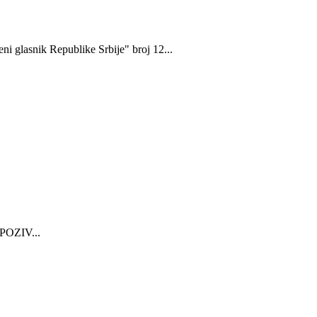
i glаsnik Republike Srbije" broj 12...
OZIV...