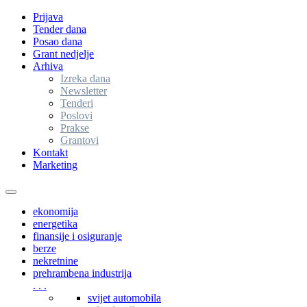
Prijava
Tender dana
Posao dana
Grant nedjelje
Arhiva
Izreka dana
Newsletter
Tenderi
Poslovi
Prakse
Grantovi
Kontakt
Marketing
Toggle
navigation
ekonomija
energetika
finansije i osiguranje
berze
nekretnine
prehrambena industrija
. . .
svijet automobila