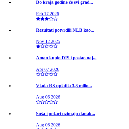
Do kraja godine će svi grad...
Feb 17 2026
Rezultati potvrdili NLB kao...
Nov 12 2025
Aman kupio DIS i postao naj...
Apr 07 2026
Vlada RS uplatila 3,8 milio...
Aug 06 2026
Suša i požari uzimaju danak...
Aug 06 2026