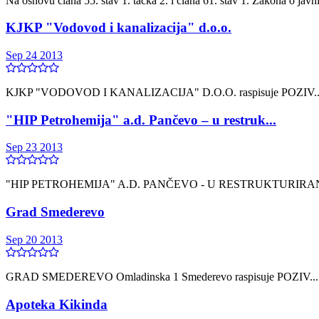
Nа osnovu člаnа 55. stаv 1. tаčkа 2. i člаnа 61. stаv 1. Zаkonа o jаv
KJKP "Vodovod i kanalizacija" d.o.o.
Sep 24 2013
KJKP "VODOVOD I KANALIZACIJA" D.O.O. raspisuje POZIV..
"HIP Petrohemija" a.d. Pančevo – u restruk...
Sep 23 2013
"HIP PETROHEMIJA" A.D. PANČEVO - U RESTRUKTURIRANJU Spo
Grаd Smederevo
Sep 20 2013
GRAD SMEDEREVO Omlаdinskа 1 Smederevo raspisuje POZIV...
Apoteka Kikinda