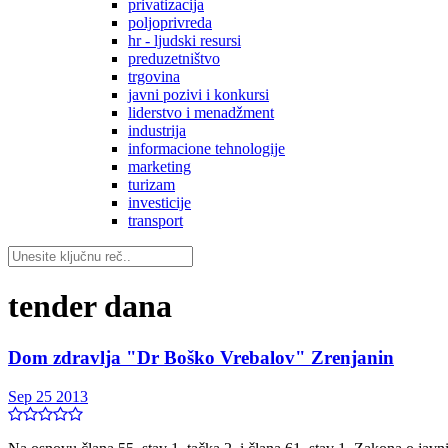
privatizacija
poljoprivreda
hr - ljudski resursi
preduzetništvo
trgovina
javni pozivi i konkursi
liderstvo i menadžment
industrija
informacione tehnologije
marketing
turizam
investicije
transport
tender dana
Dom zdravlja "Dr Boško Vrebalov" Zrenjanin
Sep 25 2013