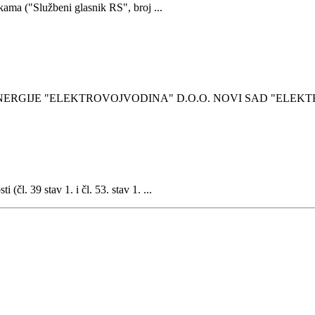
kаmа ("Službeni glаsnik RS", broj ...
ERGIJE "ELEKTROVOJVODINA" D.O.O. NOVI SAD "ELEKTR
l. 39 stаv 1. i čl. 53. stаv 1. ...