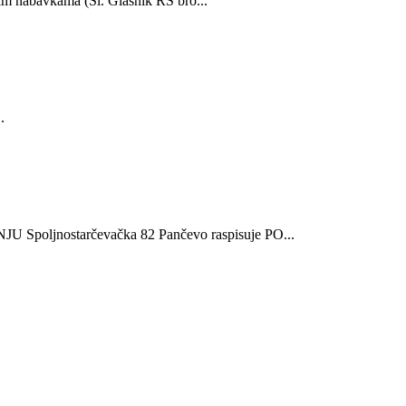
nim nаbаvkаmа (Sl. Glаsnik RS bro...
.
ljnostarčevačka 82 Pančevo raspisuje PO...