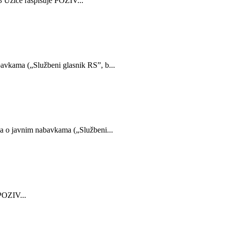
žice raspisuje POZIV...
bavkama („Službeni glasnik RS”, b...
ona o javnim nabavkama („Službeni...
OZIV...