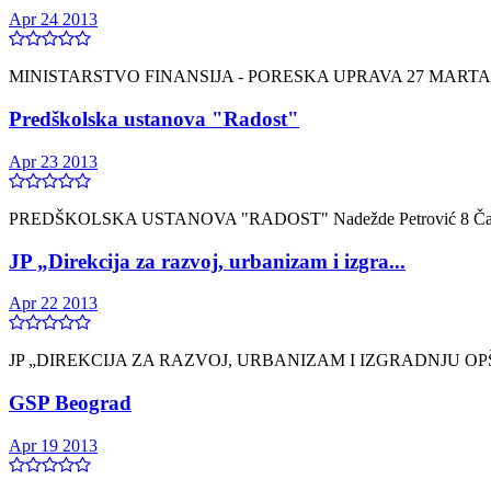
Apr 24 2013
MINISTARSTVO FINANSIJA - PORESKA UPRAVA 27 MARTA 14 Kr
Predškolska ustanova "Radost"
Apr 23 2013
PREDŠKOLSKA USTANOVA "RADOST" Nadežde Petrović 8 Čačak
JP „Direkcija za razvoj, urbanizam i izgra...
Apr 22 2013
JP „DIREKCIJA ZA RAZVOJ, URBANIZAM I IZGRADNJU OPŠTINE
GSP Beograd
Apr 19 2013