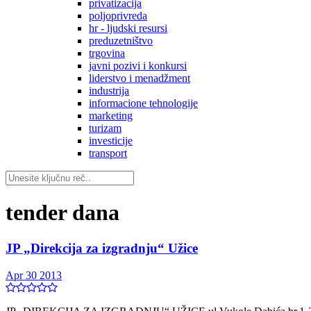
privatizacija
poljoprivreda
hr - ljudski resursi
preduzetništvo
trgovina
javni pozivi i konkursi
liderstvo i menadžment
industrija
informacione tehnologije
marketing
turizam
investicije
transport
tender dana
JP „Direkcija za izgradnju“ Užice
Apr 30 2013