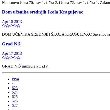
Na osnovu člana 70. stav 1. tačka 2. i člana 72. stav 1. tačka 1. Zak
Dom učenika srednjih škola Kragujevac
Apr 18 2013
DOM UČENIKA SREDNJIH ŠKOLA KRAGUJEVAC Save Kovačevića 
Grad Niš
Apr 17 2013
GRAD NIŠ raspisuje POZIV...
Prva
«
623
624
625
626
627
»