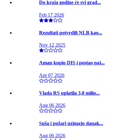
Do kraja godine će svi grad...
Feb 17 2026
Rezultati potvrdili NLB kao...
Nov 12 2025
Aman kupio DIS i postao naj...
Apr 07 2026
Vlada RS uplatila 3,8 milio...
Aug 06 2026
Suša i požari uzimaju danak...
Aug 06 2026