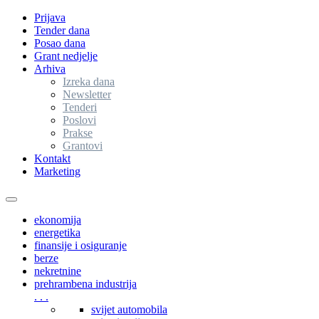
Prijava
Tender dana
Posao dana
Grant nedjelje
Arhiva
Izreka dana
Newsletter
Tenderi
Poslovi
Prakse
Grantovi
Kontakt
Marketing
Toggle
navigation
ekonomija
energetika
finansije i osiguranje
berze
nekretnine
prehrambena industrija
. . .
svijet automobila