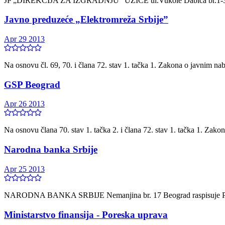
JP „DIREKCIJA ZA IZGRADNJU“ UŽICE ul.Vukole Dabića br.1-3 U
Javno preduzeće „Elektromreža Srbije”
Apr 29 2013
Na osnovu čl. 69, 70. i člana 72. stav 1. tačka 1. Zakona o javnim na
GSP Beograd
Apr 26 2013
Na osnovu člana 70. stav 1. tačka 2. i člana 72. stav 1. tačka 1. Zak
Narodna banka Srbije
Apr 25 2013
NARODNA BANKA SRBIJE Nemanjina br. 17 Beograd raspisuje P
Ministarstvo finansija - Poreska uprava