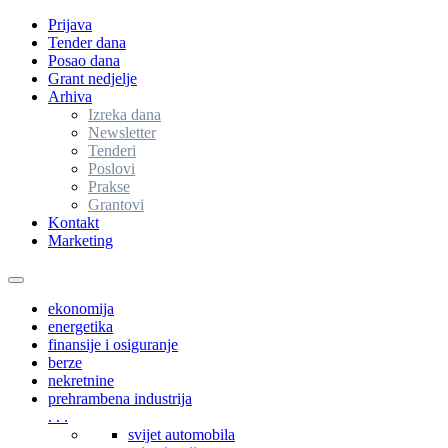
Prijava
Tender dana
Posao dana
Grant nedjelje
Arhiva
Izreka dana
Newsletter
Tenderi
Poslovi
Prakse
Grantovi
Kontakt
Marketing
Toggle
navigation
ekonomija
energetika
finansije i osiguranje
berze
nekretnine
prehrambena industrija
. . .
svijet automobila