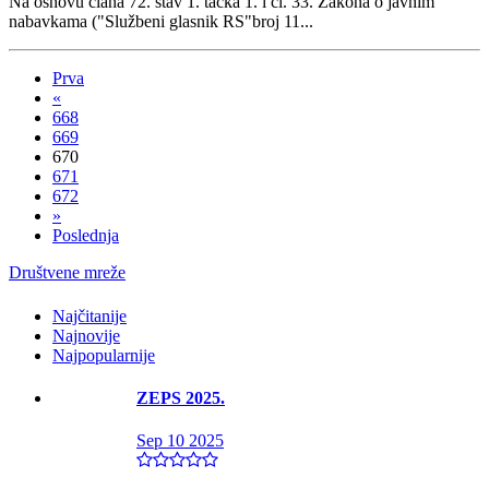
Na osnovu člana 72. stav 1. tačka 1. i čl. 33. Zakona o javnim
nabavkama ("Službeni glasnik RS"broj 11...
Prva
«
668
669
670
671
672
»
Poslednja
Društvene mreže
Najčitanije
Najnovije
Najpopularnije
ZEPS 2025.
Sep 10 2025