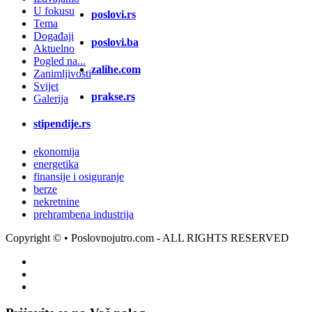
U fokusu
poslovi.rs
Tema
Događaji
poslovi.ba
Aktuelno
Pogled na...
zalihe.com
Zanimljivosti
Svijet
prakse.rs
Galerija
stipendije.rs
ekonomija
energetika
finansije i osiguranje
berze
nekretnine
prehrambena industrija
Copyright ©
• Poslovnojutro.com - ALL RIGHTS RESERVED