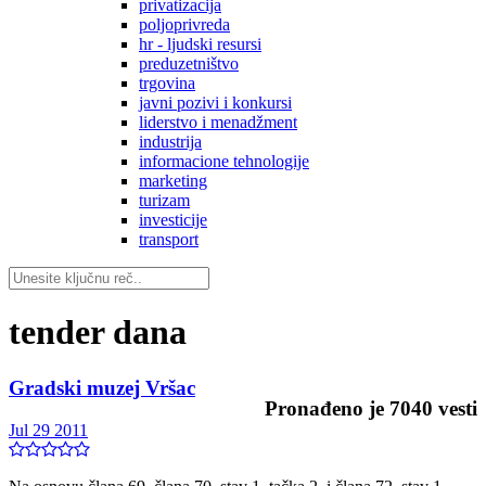
privatizacija
poljoprivreda
hr - ljudski resursi
preduzetništvo
trgovina
javni pozivi i konkursi
liderstvo i menadžment
industrija
informacione tehnologije
marketing
turizam
investicije
transport
tender dana
Gradski muzej Vršac
Pronađeno je
7040
vesti
Jul 29 2011