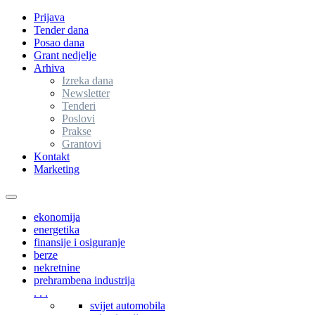
Prijava
Tender dana
Posao dana
Grant nedjelje
Arhiva
Izreka dana
Newsletter
Tenderi
Poslovi
Prakse
Grantovi
Kontakt
Marketing
Toggle
navigation
ekonomija
energetika
finansije i osiguranje
berze
nekretnine
prehrambena industrija
. . .
svijet automobila