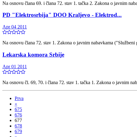
Na osnovu člana 69. i člana 72. stav 1. tačka 2. Zakona o javnim naba
PD "Elektrosrbija" DOO Kraljevo - Elektrod...
Apr 04 2011
Na osnovu člana 72. stav 1. Zakona o javnim nabavkama ("Službeni 
Lekarska komora Srbije
Apr 01 2011
Na osnovu čl. 69, 70. i člana 72. stav 1. tačka 1. Zakona o javnim na
Prva
«
675
676
677
678
679
»