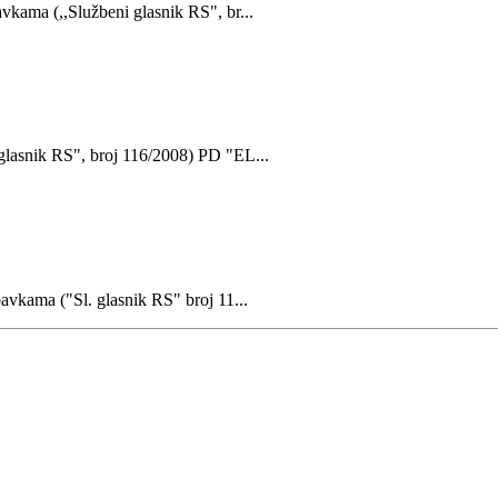
vkama (,,Službeni glasnik RS", br...
glasnik RS", broj 116/2008) PD "EL...
bavkama ("Sl. glasnik RS" broj 11...