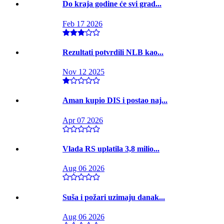
Do kraja godine će svi grad...
Feb 17 2026
Rezultati potvrdili NLB kao...
Nov 12 2025
Aman kupio DIS i postao naj...
Apr 07 2026
Vlada RS uplatila 3,8 milio...
Aug 06 2026
Suša i požari uzimaju danak...
Aug 06 2026