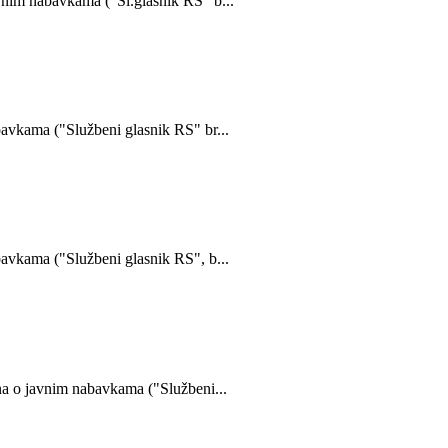
avnim nabavkama ("Sl.glasnik RS" b...
bavkama ("Službeni glasnik RS" br...
bavkama ("Službeni glasnik RS", b...
ona o javnim nabavkama ("Službeni...