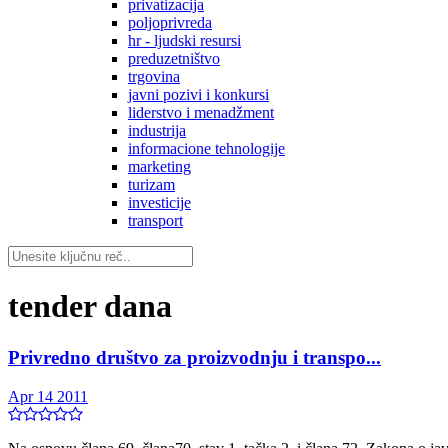
privatizacija
poljoprivreda
hr - ljudski resursi
preduzetništvo
trgovina
javni pozivi i konkursi
liderstvo i menadžment
industrija
informacione tehnologije
marketing
turizam
investicije
transport
tender dana
Privredno društvo za proizvodnju i transpo...
Apr 14 2011