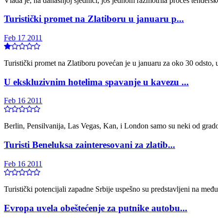
Vlada je, na današnjoj sjednici, još jednom razmotrila proces tendersk
Turistički promet na Zlatiboru u januaru p...
Feb 17 2011
Turistički promet na Zlatiboru povećan je u januaru za oko 30 odsto, u
U ekskluzivnim hotelima spavanje u kavezu ...
Feb 16 2011
Berlin, Pensilvanija, Las Vegas, Kan, i London samo su neki od gradov
Turisti Beneluksa zainteresovani za zlatib...
Feb 16 2011
Turistički potencijali zapadne Srbije uspešno su predstavljeni na me
Evropa uvela obeštećenje za putnike autobu...