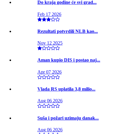
Do kraja godine će svi grad...
Feb 17 2026
Rezultati potvrdili NLB kao...
Nov 12 2025
Aman kupio DIS i postao naj...
Apr 07 2026
Vlada RS uplatila 3,8 milio...
Aug 06 2026
Suša i požari uzimaju danak...
Aug 06 2026