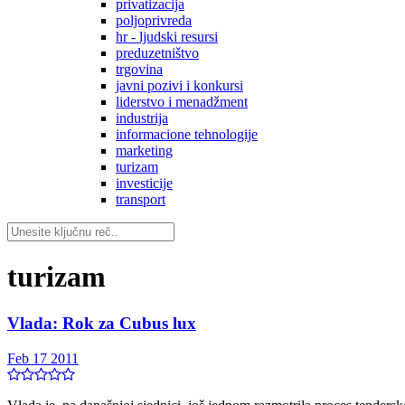
privatizacija
poljoprivreda
hr - ljudski resursi
preduzetništvo
trgovina
javni pozivi i konkursi
liderstvo i menadžment
industrija
informacione tehnologije
marketing
turizam
investicije
transport
turizam
Vlada: Rok za Cubus lux
Feb 17 2011