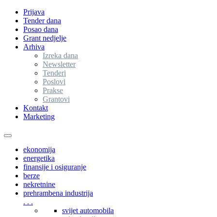
Prijava
Tender dana
Posao dana
Grant nedjelje
Arhiva
Izreka dana
Newsletter
Tenderi
Poslovi
Prakse
Grantovi
Kontakt
Marketing
Toggle
navigation
ekonomija
energetika
finansije i osiguranje
berze
nekretnine
prehrambena industrija
. . .
svijet automobila