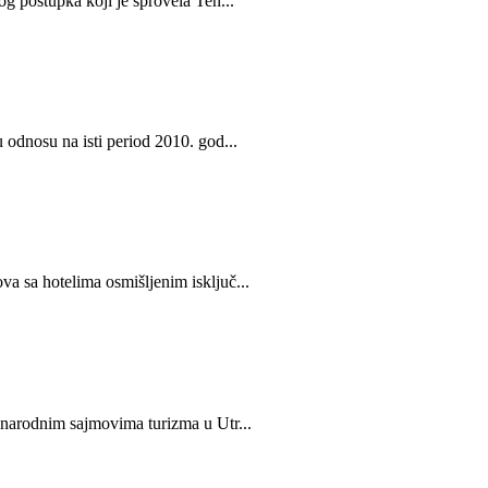
og postupka koji je sprovela Ten...
 odnosu na isti period 2010. god...
a sa hotelima osmišljenim isključ...
đunarodnim sajmovima turizma u Utr...