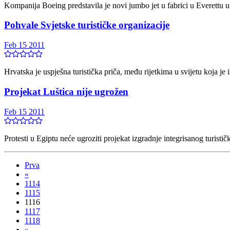
Kompanija Boeing predstavila je novi jumbo jet u fabrici u Everettu
Pohvale Svjetske turističke organizacije
Feb 15 2011
Hrvatska je uspješna turistička priča, među rijetkima u svijetu koja je i
Projekat Luštica nije ugrožen
Feb 15 2011
Protesti u Egiptu neće ugroziti projekat izgradnje integrisanog turističk
Prva
«
1114
1115
1116
1117
1118
»