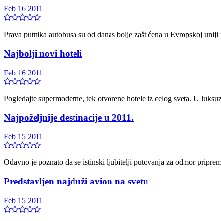
Feb 16 2011
Prava putnika autobusa su od danas bolje zaštićena u Evropskoj uniji j
Najbolji novi hoteli
Feb 16 2011
Pogledajte supermoderne, tek otvorene hotele iz celog sveta. U luksuz
Najpoželjnije destinacije u 2011.
Feb 15 2011
Odavno je poznato da se istinski ljubitelji putovanja za odmor pripre
Predstavljen najduži avion na svetu
Feb 15 2011