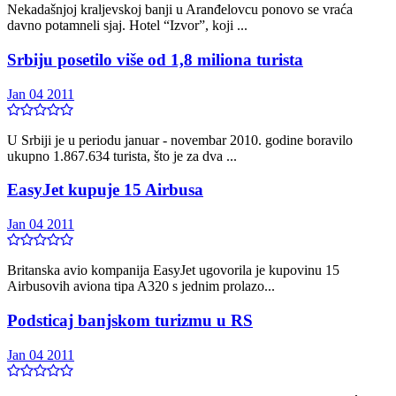
Nekadašnjoj kraljevskoj banji u Aranđelovcu ponovo se vraća
davno potamneli sjaj. Hotel “Izvor”, koji ...
Srbiju posetilo više od 1,8 miliona turista
Jan 04 2011
U Srbiji je u periodu januar - novembar 2010. godine boravilo
ukupno 1.867.634 turista, što je za dva ...
EasyJet kupuje 15 Airbusa
Jan 04 2011
Britanska avio kompanija EasyJet ugovorila je kupovinu 15
Airbusovih aviona tipa A320 s jednim prolazo...
Podsticaj banjskom turizmu u RS
Jan 04 2011