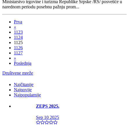
Ministarstvo trgovine i turizma Republike Srpske /RS/ posvetiće u
narednom periodu posebnu pažnju prom...
Prva
«
1123
1124
1125
1126
1127
»
Poslednja
Društvene mreže
Najčitanije
Najnovije
Najpopularnije
ZEPS 2025.
Sep 10 2025