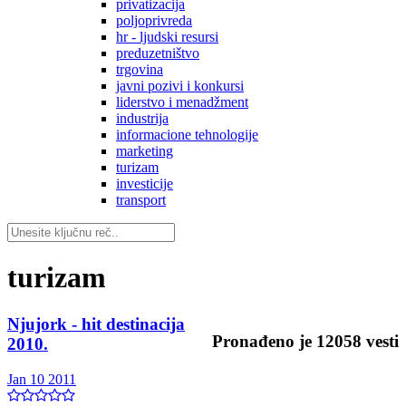
privatizacija
poljoprivreda
hr - ljudski resursi
preduzetništvo
trgovina
javni pozivi i konkursi
liderstvo i menadžment
industrija
informacione tehnologije
marketing
turizam
investicije
transport
turizam
Njujork - hit destinacija
Pronađeno je
12058
vesti
2010.
Jan 10 2011