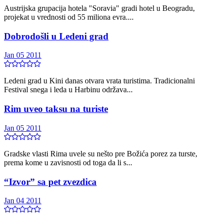
Austrijska grupacija hotela "Soravia" gradi hotel u Beogradu,
projekat u vrednosti od 55 miliona evra....
Dobrodošli u Ledeni grad
Jan 05 2011
Ledeni grad u Kini danas otvara vrata turistima. Tradicionalni
Festival snega i leda u Harbinu održava...
Rim uveo taksu na turiste
Jan 05 2011
Gradske vlasti Rima uvele su nešto pre Božića porez za turste,
prema kome u zavisnosti od toga da li s...
“Izvor” sa pet zvezdica
Jan 04 2011