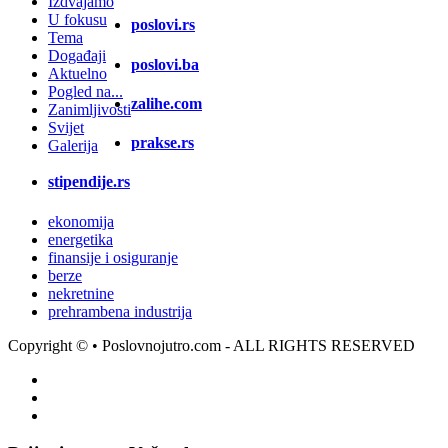
Izdvajamo
U fokusu
poslovi.rs
Tema
Događaji
poslovi.ba
Aktuelno
Pogled na...
zalihe.com
Zanimljivosti
Svijet
prakse.rs
Galerija
stipendije.rs
ekonomija
energetika
finansije i osiguranje
berze
nekretnine
prehrambena industrija
Copyright ©
• Poslovnojutro.com - ALL RIGHTS RESERVED