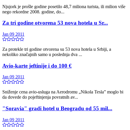
Njujork je prošle godine posetilo 48,7 miliona turista, ili milion više
nego rekordne 2008. godine, do...
Za tri godine otvorena 53 nova hotela u Sr...
Jan 09 2011
Za protekle tri godine otvorena su 53 nova hotela u Srbiji, a
nekoliko značajnih samo u poslednja dva ...
Avio-karte jeftinije i do 100 €
Jan 09 2011
Sniženje cena avio-usluga na Aerodromu „Nikola Tesla” moglo bi
da dovede do pojeftinjenja povratnih av...
"Soravia" gradi hotel u Beogradu od 55 mil...
Jan 09 2011