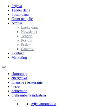
Prijava
Tender dana
Posao dana
Grant nedjelje
Arhiva
Izreka dana
Newsletter
Tenderi
Poslovi
Prakse
Grantovi
Kontakt
Marketing
Toggle
navigation
ekonomija
energetika
finansije i osiguranje
berze
nekretnine
prehrambena industrija
. . .
svijet automobila